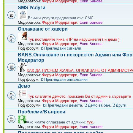
Модератори:
Форум Модератори
,
Екип Банове
SMS Услуги
Всички услуги предлагани със СМС
Модератори:
Форум Модератори
,
Екип Банове
Оплакване от хакери
Тук поставяйте ника и IP на нарушителя ( и демо )
Модератори:
Форум Модератори
,
Екип Банове
Под форум:
Прегледани сигнали
BANS:Оплакване от некоректен Админ или Фо
Модератор
КАК ДА ПУСНЕМ ЖАЛБА, ОПЛАКВАНЕ ОТ АДМИНИСТРА
Модератори:
Форум Модератори
,
Екип Банове
Под форум:
Прегледани оплаквания
Демо
Тук слагайте демото, поискано Ви от админ в сървърите
Модератори:
Форум Модератори
,
Екип Банове
Под форуми:
Прегледани демота
,
Демо за бан
,
Други
Проблеми/Въпроси
Ако имате оплакване от админи:
тук
,
Модератори:
Форум Модератори
,
Екип Банове