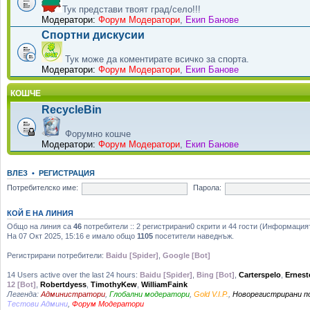
Тук представи твоят град/село!!!
Модератори:
Форум Модератори
,
Екип Банове
Спортни дискусии
Тук може да коментирате всичко за спорта.
Модератори:
Форум Модератори
,
Екип Банове
КОШЧЕ
RecycleBin
Форумно кошче
Модератори:
Форум Модератори
,
Екип Банове
ВЛЕЗ
•
РЕГИСТРАЦИЯ
Потребителско име:
Парола:
КОЙ Е НА ЛИНИЯ
Общо на линия са
46
потребители :: 2 регистрирани0 скрити и 44 гости (Информация
На 07 Окт 2025, 15:16 е имало общо
1105
посетители наведнъж.
Регистрирани потребители:
Baidu [Spider]
,
Google [Bot]
14 Users active over the last 24 hours:
Baidu [Spider]
,
Bing [Bot]
,
Carterspelo
,
Ernest
12 [Bot]
,
Robertdyess
,
TimothyKew
,
WilliamFaink
Легенда:
Администратори
,
Глобални модератори
,
Gold V.I.P.
,
Новорегистрирани 
Тестови Админи
,
Форум Модератори