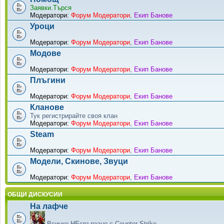
Заявки.Търся
Модератори:
Форум Модератори
,
Екип Банове
Уроци
Модератори:
Форум Модератори
,
Екип Банове
Модове
Модератори:
Форум Модератори
,
Екип Банове
Плъгини
Модератори:
Форум Модератори
,
Екип Банове
Кланове
Тук регистрирайте своя клан
Модератори:
Форум Модератори
,
Екип Банове
Steam
Модератори:
Форум Модератори
,
Екип Банове
Модели, Скинове, Звуци
Модератори:
Форум Модератори
,
Екип Банове
ОБЩИ ДИСКУСИИ
На лафче
Всичко НЕсвързано с Counter-Strike