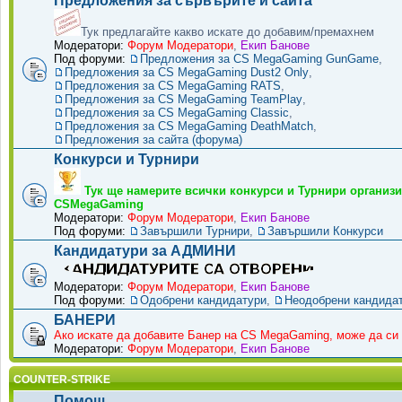
Предложения за сървърите и сайта
Тук предлагайте какво искате до добавим/премахнем
Модератори:
Форум Модератори
,
Екип Банове
Под форуми:
Предложения за CS MegaGaming GunGame
,
Предложения за CS MegaGaming Dust2 Only
,
Предложения за CS MegaGaming RATS
,
Предложения за CS MegaGaming TeamPlay
,
Предложения за CS MegaGaming Classic
,
Предложения за CS MegaGaming DeathMatch
,
Предложения за сайта (форума)
Конкурси и Турнири
Тук ще намерите всички конкурси и Турнири организи
CSMegaGaming
Модератори:
Форум Модератори
,
Екип Банове
Под форуми:
Завършили Турнири
,
Завършили Конкурси
Кандидатури за АДМИНИ
Модератори:
Форум Модератори
,
Екип Банове
Под форуми:
Одобрени кандидатури
,
Неодобрени кандида
БАНЕРИ
Ако искате да добавите Банер на CS MegaGaming, може да си 
Модератори:
Форум Модератори
,
Екип Банове
COUNTER-STRIKE
Помощ