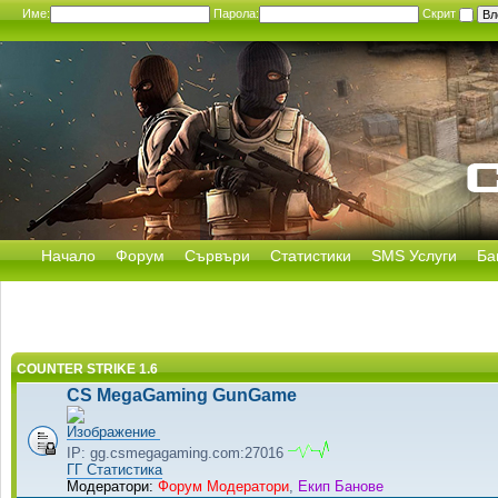
Име:
Парола:
Скрит
Начало
Форум
Сървъри
Статистики
SMS Услуги
Ба
COUNTER STRIKE 1.6
CS MegaGaming GunGame
IP: gg.csmegagaming.com:27016
ГГ Статистика
Модератори:
Форум Модератори
,
Екип Банове