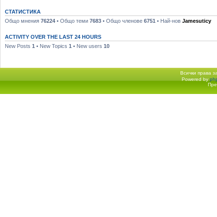
СТАТИСТИКА
Общо мнения
76224
• Общо теми
7683
• Общо членове
6751
• Най-нов
Jamesuticy
ACTIVITY OVER THE LAST 24 HOURS
New Posts
1
• New Topics
1
• New users
10
Всички права 
Powered by
ph
Начало форум
Пре