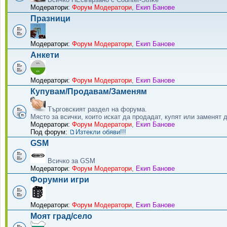
Модератори:
Форум Модератори
,
Екип Банове
Празници
Модератори:
Форум Модератори
,
Екип Банове
Анкети
Модератори:
Форум Модератори
,
Екип Банове
Купувам/Продавам/Заменям
Търговският раздел на форума.
Място за всички, които искат да продадат, купят или заменят 
Модератори:
Форум Модератори
,
Екип Банове
Под форум:
Изтекли обяви!!!
GSM
Всичко за GSM
Модератори:
Форум Модератори
,
Екип Банове
Форумни игри
Модератори:
Форум Модератори
,
Екип Банове
Моят град/село