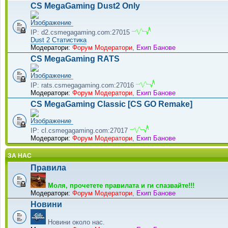
CS MegaGaming Dust2 Only
IP: d2.csmegagaming.com:27015
Dust 2 Статистика
Модератори:
Форум Модератори
,
Екип Банове
CS MegaGaming RATS
IP: rats.csmegagaming.com:27016
Модератори:
Форум Модератори
,
Екип Банове
CS MegaGaming Classic [CS GO Remake]
IP: cl.csmegagaming.com:27017
Модератори:
Форум Модератори
,
Екип Банове
ЗА НАС
Правила
Моля, прочетете правилата и ги спазвайте!!!
Модератори:
Форум Модератори
,
Екип Банове
Новини
Новини около нас.