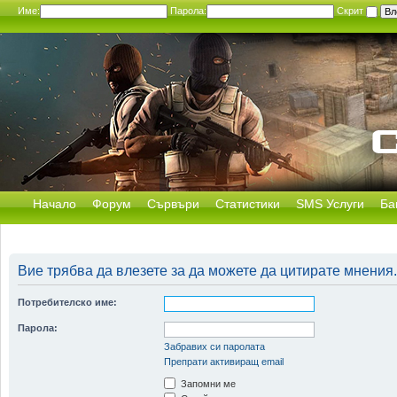
Име:
Парола:
Скрит
Начало
Форум
Сървъри
Статистики
SMS Услуги
Ба
Вие трябва да влезете за да можете да цитирате мнения.
Потребителско име:
Парола:
Забравих си паролата
Препрати активиращ email
Запомни ме