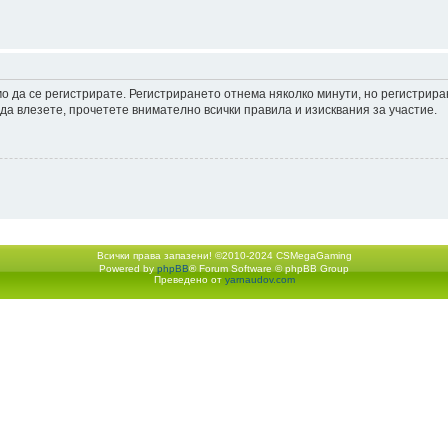
мо да се регистрирате. Регистрирането отнема няколко минути, но регистрир
а влезете, прочетете внимателно всички правила и изисквания за участие.
Всички права запазени! ©2010-2024 CSMegaGaming
Powered by
phpBB
® Forum Software © phpBB Group
Екип
•
Изтрий всички бискв
Преведено от
yarnaudov.com