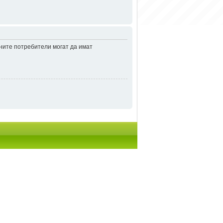
аните потребители могат да имат
итки
• Часовете са според зоната UTC + 2 часа [
DST
]