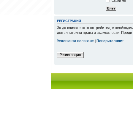
Скрий ме
РЕГИСТРАЦИЯ
За да влизате като потребител, е необходи
допълнителни права и възможности. Преди д
Условия за ползване
|
Поверителност
Регистрация
Начало форум