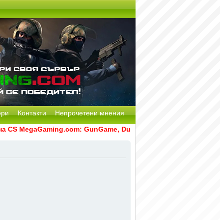
ери
Контакти
Непрочетени мнения
CS MegaGaming.com: GunGame, Dust2, CS:GO Remake [Multi-Mo