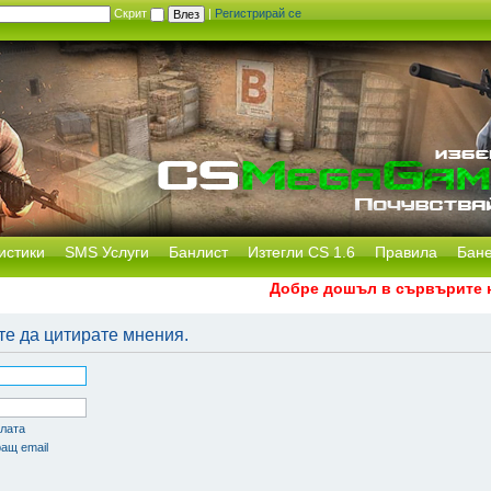
Скрит
|
Регистрирай се
истики
SMS Услуги
Банлист
Изтегли CS 1.6
Правила
Бан
Добре дошъл в сървърите на 
те да цитирате мнения.
олата
ащ email