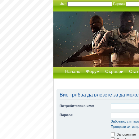
Име:
Парола:
Начало
Форум
Сървъри
Стат
Вие трябва да влезете за да може
Потребителско име:
Парола:
Забравих си пар
Препрати активир
Запомни ме