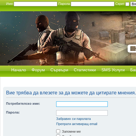
Име:
Парола:
Скрит
Начало
Форум
Сървъри
Статистики
SMS Услуги
Ба
Вие трябва да влезете за да можете да цитирате мнения.
Потребителско име:
Парола:
Забравих си паролата
Препрати активиращ email
Запомни ме