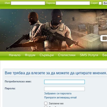
Име:
Парола:
Скрит
Начало
Форум
Сървъри
Статистики
SMS Услуги
Ба
Вие трябва да влезете за да можете да цитирате мнения.
Потребителско име:
Парола:
Забравих си паролата
Препрати активиращ email
Запомни ме