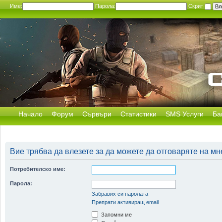
Име:
Парола:
Скрит
Начало
Форум
Сървъри
Статистики
SMS Услуги
Ба
Вие трябва да влезете за да можете да отговаряте на мн
Потребителско име:
Парола:
Забравих си паролата
Препрати активиращ email
Запомни ме