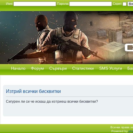
Име:
Парола:
Скрит
Начало
Форум
Сървъри
Статистики
SMS Услуги
Ба
Изтрий всички бисквитки
Сигурен ли си че искаш да изтриеш всички бисквитки?
Всички права 
Powered by
ph
Начало форум