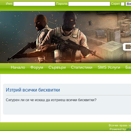
Име:
Парола:
Скрит
Начало
Форум
Сървъри
Статистики
SMS Услуги
Ба
Изтрий всички бисквитки
Сигурен ли си че искаш да изтриеш всички бисквитки?
Всички права 
Powered by
ph
Начало форум