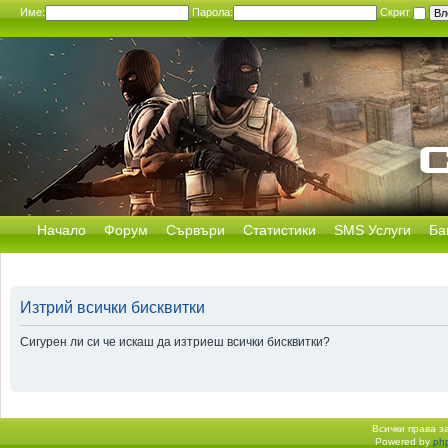
Име:
Парола:
Скрит
Начало
Форум
Сървъри
Статистики
SMS Услуги
Ба
Изтрий всички бисквитки
Сигурен ли си че искаш да изтриеш всички бисквитки?
Всички права 
Powered by
ph
Начало форум