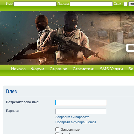
Име:
Парола:
Скрит
Начало
Форум
Сървъри
Статистики
SMS Услуги
Ба
Влез
Потребителско име:
Парола:
Забравих си паролата
Препрати активиращ email
Запомни ме