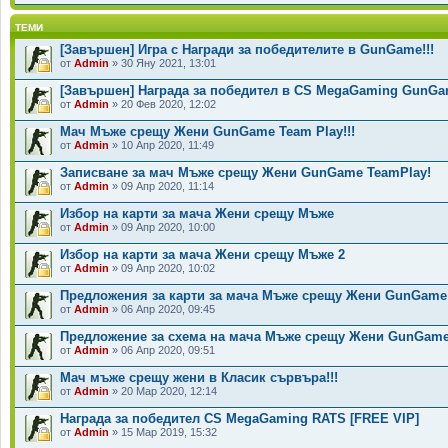
ТЕМИ
[Завършен] Игра с Награди за победителите в GunGame!!!
от
Admin
» 30 Яну 2021, 13:01
[Завършен] Награда за победител в CS MegaGaming GunGam
от
Admin
» 20 Фев 2020, 12:02
Мач Мъже срещу Жени GunGame Team Play!!!
от
Admin
» 10 Апр 2020, 11:49
Записване за мач Мъже срещу Жени GunGame TeamPlay!
от
Admin
» 09 Апр 2020, 11:14
Избор на карти за мача Жени срещу Мъже
от
Admin
» 09 Апр 2020, 10:00
Избор на карти за мача Жени срещу Мъже 2
от
Admin
» 09 Апр 2020, 10:02
Предложения за карти за мача Мъже срещу Жени GunGame
от
Admin
» 06 Апр 2020, 09:45
Предложение за схема на мача Мъже срещу Жени GunGame
от
Admin
» 06 Апр 2020, 09:51
Мач мъже срещу жени в Класик сървъра!!!
от
Admin
» 20 Мар 2020, 12:14
Награда за победител CS MegaGaming RATS [FREE VIP]
от
Admin
» 15 Мар 2019, 15:32