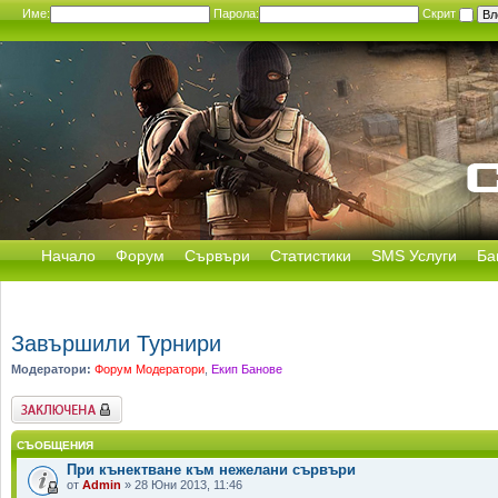
Име:
Парола:
Скрит
Начало
Форум
Сървъри
Статистики
SMS Услуги
Ба
Завършили Турнири
Модератори:
Форум Модератори
,
Екип Банове
Заключен форум
СЪОБЩЕНИЯ
При кънектване към нежелани сървъри
от
Admin
» 28 Юни 2013, 11:46