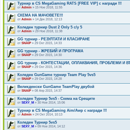
Турнир в CS MegaGaming RATS [FREE VIP] с награди !!!
от
Admin
» 15 Ное 2018, 11:55
СХЕМА НА МАЧОВЕТЕ!!!
от
Admin
» 14 Дек 2018, 12:13
Коледен турнир Dust 2 Only 5 с/у 5
от
Admin
» 29 Ное 2018, 11:38
GG турнир - РЕЗУЛТАТИ И КЛАСИРАНЕ
от
SNAIP
» 29 Окт 2015, 14:33
GG турнир - ЖРЕБИЙ И ПРОГРАМА
от
SNAIP
» 29 Окт 2015, 14:30
GG турнир - КОНТЕСТАЦИИ, ОПЛАКВАНИЯ, ПРОБЛЕМИ И 
от
SNAIP
» 29 Окт 2015, 14:36
Коледен GunGame турнир Team Play 5vs5
от
SNAIP
» 29 Окт 2015, 14:28
Великденски GunGame TeamPlay двубой
от
SNAIP
» 08 Апр 2015, 14:37
Коледен Турнир 5vs5 - Схема на Срещите
от
SEXY_M
» 30 Ное 2014, 15:06
Турнир в CS MegaGaming Aim/Awp с награди !!!
от
Admin
» 24 Окт 2014, 10:13
Коледен Турнир 5vs5
от
SEXY_M
» 09 Ное 2014, 14:12