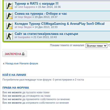
Турнир в RATS с награди !!!
от
shit happens
» 15 Авг 2014, 16:36
Схема на турнира - Отбори и час
от
Imp Skype
» 19 Дек 2013, 19:37
Коледен Турнир CSMegaGaming & ArenaPlay 5on5 Оffical
от
Imp Skype
» 14 Дек 2013, 10:33
Сайт за статистика/реклама на сървъри
от
burgasko
» 21 Сеп 2013, 10:43
Покажи темите от миналия:
С
Заключен форум
Назад към Начало форум
КОЙ Е НА ЛИНИЯ
Потребители разглеждащи този форум: 0 регистрирани и 2 госта
ПРАВА НА ФОРУМА
Вие
не можете
да пускате нови теми
Вие
не можете
да отговаряте на теми
Вие
не можете
да променяте собственото си мнение
Вие
не можете
да изтривате собствените си мнения