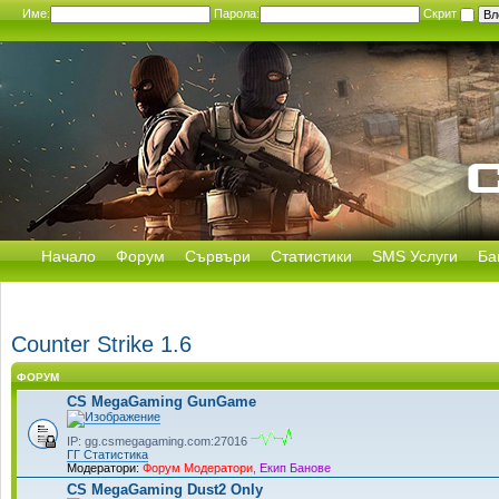
Име:
Парола:
Скрит
Начало
Форум
Сървъри
Статистики
SMS Услуги
Ба
Counter Strike 1.6
ФОРУМ
CS MegaGaming GunGame
IP: gg.csmegagaming.com:27016
ГГ Статистика
Модератори:
Форум Модератори
,
Екип Банове
CS MegaGaming Dust2 Only