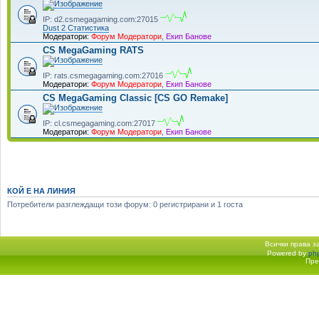
IP: d2.csmegagaming.com:27015
Dust 2 Статистика
Модератори:
Форум Модератори
,
Екип Банове
CS MegaGaming RATS
IP: rats.csmegagaming.com:27016
Модератори:
Форум Модератори
,
Екип Банове
CS MegaGaming Classic [CS GO Remake]
IP: cl.csmegagaming.com:27017
Модератори:
Форум Модератори
,
Екип Банове
КОЙ Е НА ЛИНИЯ
Потребители разглеждащи този форум: 0 регистрирани и 1 госта
Всички права 
Powered by
ph
Начало форум
Пре