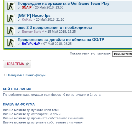
Подреждане на оръжията в GunGame Team Play
от
SNAIP
» 20 Май 2018, 13:50
[GGTP] Ниско fps
от
KoKaL
» 20 Май 2018, 21:10
още 2-3 предложения от необходимост
от
Energy Style ^
» 15 Май 2018, 13:25
Предложение за детайли по облика на GG:TP
от
BeTePuHaP
» 07 Май 2018, 08:25
Покажи темите от миналия:
Публикувай нова
тема
Назад към Начало форум
КОЙ Е НА ЛИНИЯ
Потребители разглеждащи този форум: 0 регистрирани и 1 госта
ПРАВА НА ФОРУМА
Вие
не можете
да пускате нови теми
Вие
не можете
да отговаряте на теми
Вие
не можете
да променяте собственото си мнение
Вие
не можете
да изтривате собствените си мнения