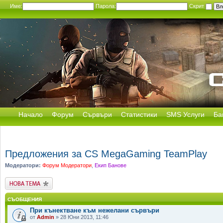
Име:
Парола:
Скрит
Начало
Форум
Сървъри
Статистики
SMS Услуги
Ба
Предложения за CS MegaGaming TeamPlay
Модератори:
Форум Модератори
,
Екип Банове
Публикувай нова
тема
СЪОБЩЕНИЯ
При кънектване към нежелани сървъри
от
Admin
» 28 Юни 2013, 11:46