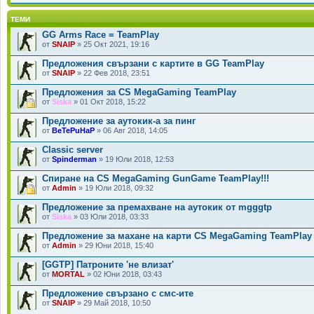
ТЕМИ
GG Arms Race = TeamPlay
от
SNAIP
» 25 Окт 2021, 19:16
Предложения свързани с картите в GG TeamPlay
от
SNAIP
» 22 Фев 2018, 23:51
Предложения за CS MegaGaming TeamPlay
от
Siska
» 01 Окт 2018, 15:22
Предложение за аутокик-а за пинг
от
BeTePuHaP
» 06 Авг 2018, 14:05
Classic server
от
Spinderman
» 19 Юли 2018, 12:53
Спиране на CS MegaGaming GunGame TeamPlay!!!
от
Admin
» 19 Юли 2018, 09:32
Предложение за премахване на аутокик от mgggtp
от
Siska
» 03 Юли 2018, 03:33
Предложение за махане на карти CS MegaGaming TeamPlay
от
Admin
» 29 Юни 2018, 15:40
[GGTP] Патроните 'не влизат'
от
MORTAL
» 02 Юни 2018, 03:43
Предложение свързано с смс-ите
от
SNAIP
» 29 Май 2018, 10:50