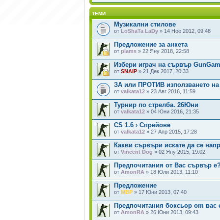
ТЕМИ
Музикални стилове
от
LoShaTa LaDy
» 14 Ное 2012, 09:48
Предложение за анкета
от
plams
» 22 Яну 2018, 22:58
Избери играч на сървър GunGame
от
SNAIP
» 21 Дек 2017, 20:33
ЗА или ПРОТИВ използването на
от
valkata12
» 23 Авг 2016, 11:59
Турнир по стрелба. 26Юни
от
valkata12
» 04 Юни 2016, 21:35
CS 1.6 › Спрейове
от
valkata12
» 27 Апр 2015, 17:28
Какви сървъри искате да се нап
от
Vincent Dog
» 02 Яну 2015, 19:02
Предпочитания от Вас сървър e
от
AmonRA
» 18 Юли 2013, 11:10
Предложение
от
MBP
» 17 Юни 2013, 07:40
Предпочитания боксьор om вас 
от
AmonRA
» 26 Юни 2013, 09:43