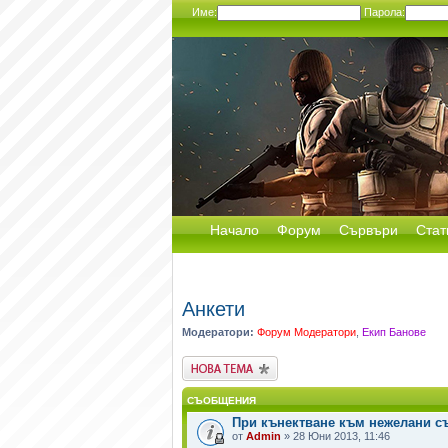
Име:
Парола:
Начало
Форум
Сървъри
Стат
Анкети
Модератори:
Форум Модератори
,
Екип Банове
Публикувай нова
тема
СЪОБЩЕНИЯ
При кънектване към нежелани с
от
Admin
» 28 Юни 2013, 11:46