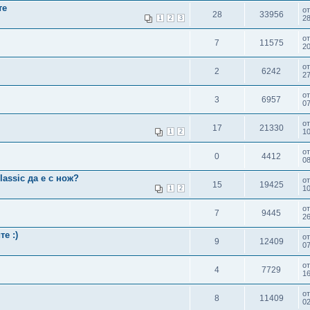
те
о
28
33956
28
1
2
3
о
7
11575
20
о
2
6242
27
о
3
6957
07
о
17
21330
10
1
2
о
0
4412
08
assic да е с нож?
о
15
19425
1
1
2
о
7
9445
26
е :)
о
9
12409
07
о
4
7729
16
о
8
11409
02