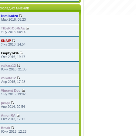
ОСЛЕДНО МНЕНИЕ
т
kamikadze
 Мар 2018, 08:23
т
TtEeRrOoRrAa
 Яну 2018, 00:14
т
SNAIP
 Яну 2018, 14:54
т
Empty1434
 Окт 2016, 19:47
т
valkata12
4 Юни 2016, 21:35
т
valkata12
 Апр 2015, 17:28
т
Vincent Dog
 Яну 2015, 19:02
т
pe6pi
 Апр 2014, 20:54
т
AmonRA
 Окт 2013, 17:12
т
Break
6 Юни 2013, 12:23