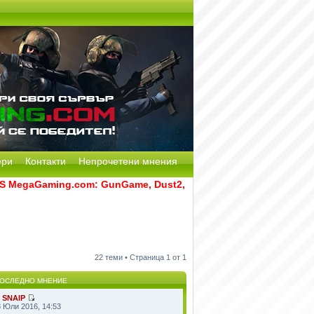
ери
Контакти
Непрочетени мнения
egaGaming.com: GunGame, Dust2, CS:GO Remake [Multi-Mod] и
22 теми • Страница
1
от
1
ОСЛЕДНО МНЕНИЕ
т
SNAIP
8 Юли 2016, 14:53