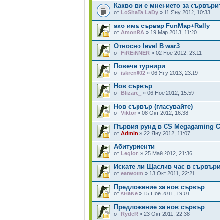
Какво ви е мнението за сървъри
от
LoShaTa LaDy
» 11 Яну 2012, 10:33
ако има сървар FunMap+Rally
от
AmonRA
» 19 Мар 2013, 11:20
Относно level В war3
от
FiREiNNER
» 02 Ное 2012, 23:11
Повече турнири
от
iskren002
» 06 Яну 2013, 23:19
Нов сървър
от
Blizare_
» 06 Ное 2012, 15:59
Нов сървър (гласувайте)
от
Viktor
» 08 Окт 2012, 16:38
Първия рунд в CS Megagaming Cl
от
Admin
» 22 Яну 2012, 11:07
Абитуриенти
от
Legion
» 25 Май 2012, 21:36
Искате ли Щаслив час в сървърит
от
earworm
» 13 Окт 2011, 22:21
Предложение за нов сървър
от
sHaKe
» 15 Ное 2011, 19:01
Предложение за нов сървър
от
RydeR
» 23 Окт 2011, 22:38