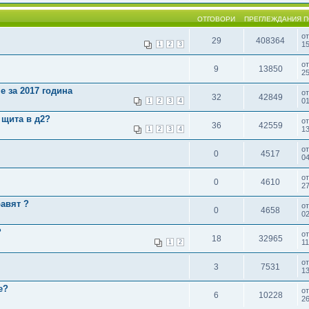
ОТГОВОРИ
ПРЕГЛЕЖДАНИЯ
П
о
29
408364
15
1
2
3
о
9
13850
25
 за 2017 година
о
32
42849
01
1
2
3
4
 щита в д2?
о
36
42559
13
1
2
3
4
о
0
4517
0
о
0
4610
27
равят ?
о
0
4658
02
?
о
18
32965
11
1
2
о
3
7531
13
e?
о
6
10228
2