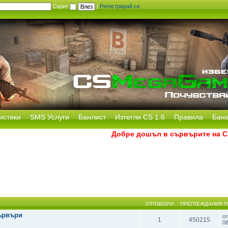
Скрит
|
Регистрирай се
истики
SMS Услуги
Банлист
Изтегли CS 1.6
Правила
Бан
Добре дошъл в сървърите на CS M
ОТГОВОРИ
ПРЕГЛЕЖДАНИЯ
П
ървъри
о
1
450215
0