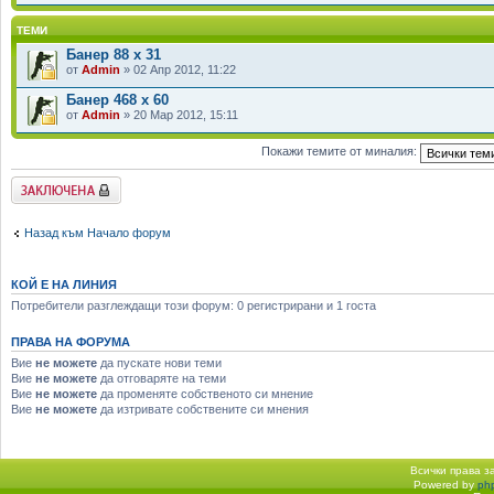
ТЕМИ
Банер 88 x 31
от
Admin
» 02 Апр 2012, 11:22
Банер 468 х 60
от
Admin
» 20 Мар 2012, 15:11
Покажи темите от миналия:
Заключен форум
Назад към Начало форум
КОЙ Е НА ЛИНИЯ
Потребители разглеждащи този форум: 0 регистрирани и 1 госта
ПРАВА НА ФОРУМА
Вие
не можете
да пускате нови теми
Вие
не можете
да отговаряте на теми
Вие
не можете
да променяте собственото си мнение
Вие
не можете
да изтривате собствените си мнения
Всички права 
Powered by
ph
Начало форум