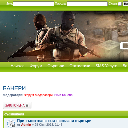
Име:
Парола:
Скрит
Начало
Форум
Сървъри
Статистики
SMS Услуги
Ба
БАНЕРИ
Модератори:
Форум Модератори
,
Екип Банове
Заключен форум
СЪОБЩЕНИЯ
При кънектване към нежелани сървъри
от
Admin
» 28 Юни 2013, 11:46