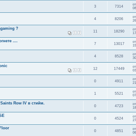
о
3
7314
08
о
4
8206
26
agaming ?
о
11
18290
17
1
2
нете ....
о
7
13017
15
о
4
8528
30
onic
о
12
17449
03
1
2
о
0
4911
2
о
1
5521
07
Saints Row IV в стийм.
о
0
4723
18
ASE
о
0
4524
27
Floor
о
0
4851
0