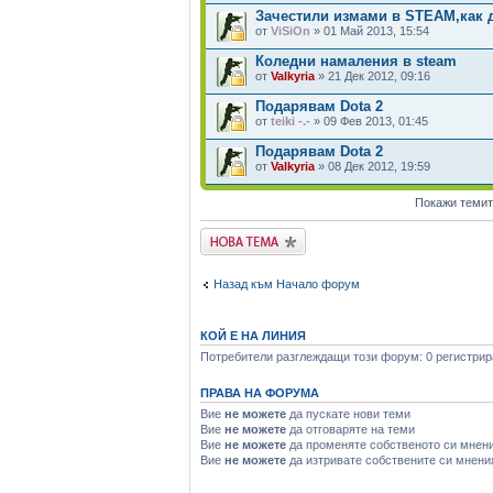
Зачестили измами в STEAM,как 
от
ViSiOn
» 01 Май 2013, 15:54
Коледни намаления в steam
от
Valkyria
» 21 Дек 2012, 09:16
Подарявам Dota 2
от
teiki -.-
» 09 Фев 2013, 01:45
Подарявам Dota 2
от
Valkyria
» 08 Дек 2012, 19:59
Покажи темит
Публикувай нова
тема
Назад към Начало форум
КОЙ Е НА ЛИНИЯ
Потребители разглеждащи този форум: 0 регистрира
ПРАВА НА ФОРУМА
Вие
не можете
да пускате нови теми
Вие
не можете
да отговаряте на теми
Вие
не можете
да променяте собственото си мнен
Вие
не можете
да изтривате собствените си мнени