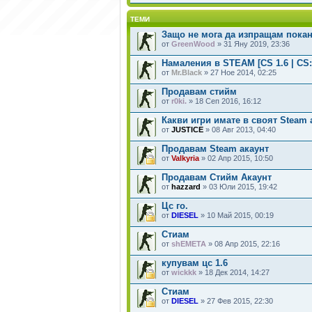
ТЕМИ
Защо не мога да изпращам покана
от
GreenWood
» 31 Яну 2019, 23:36
Намаления в STEAM [CS 1.6 | CS
от
Mr.Black
» 27 Ное 2014, 02:25
Продавам стийм
от
r0ki.
» 18 Сеп 2016, 16:12
Какви игри имате в своят Steam 
от
JUSTICE
» 08 Авг 2013, 04:40
Продавам Steam акаунт
от
Valkyria
» 02 Апр 2015, 10:50
Продавам Стийм Акаунт
от
hazzard
» 03 Юли 2015, 19:42
Цс го.
от
DIESEL
» 10 Май 2015, 00:19
Стиам
от
shEMETA
» 08 Апр 2015, 22:16
купувам цс 1.6
от
wickkk
» 18 Дек 2014, 14:27
Стиам
от
DIESEL
» 27 Фев 2015, 22:30