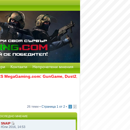
ери
Контакти
Непрочетени мнения
MegaGaming.com: GunGame, Dust2, CS:GO Remake [Multi-Mod] и
26 теми •
Страница
1
от
2
•
1
2
ОСЛЕДНО МНЕНИЕ
т
SNAIP
8 Юли 2016, 14:53