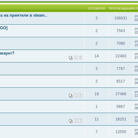
ОТГОВОРИ
ПРЕГЛЕЖДАНИЯ
П
 на приятели в steam..
о
3
106031
01
:GO]
о
2
7563
22
о
2
7080
19
aкаунт?
о
14
22483
27
1
2
о
3
7767
01
о
2
6517
0
о
19
27466
13
1
2
о
1
5867
08
о
11
18251
01
1
2
о
7
12555
28