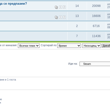
да се предпазим?
о
14
20098
27
1
2
о
13
16606
15
1
2
о
2
6716
09
о
7
11436
20
е от миналия:
Сортирай по
Иди на:
ни и 1 госта
ие
я