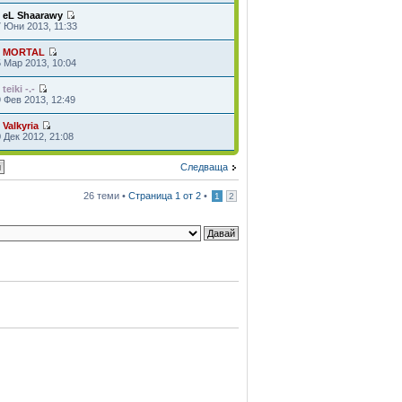
т
eL Shaarawy
 Юни 2013, 11:33
т
MORTAL
 Мар 2013, 10:04
т
teiki -.-
 Фев 2013, 12:49
т
Valkyria
 Дек 2012, 21:08
Следваща
26 теми •
Страница
1
от
2
•
1
2