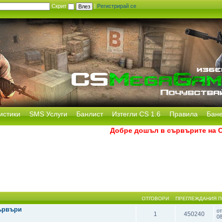
Скрит
|
Регистрирай се
истики
SMS Услуги
Банлист
Изтегли CS 1.6
Правила
Бан
Добре дошъл в сървърите на CS 
ОТГОВОРИ
ПРЕГЛЕЖДАНИЯ
П
ървъри
о
1
450240
0