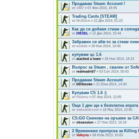
Продавам Steam Account !
от
1907
» 07 Фев 2015, 18:45
Trading Cards [STEAM]
от
Mr.Black
» 22 Дек 2014, 01:23
Как да си добавя стиам в csmeg
от
DIESEL
» 12 Дек 2014, 15:44
Забравих си абв-то за стеам помог
от
wickkk
» 29 Ное 2014, 10:45
купувам цс 1.6
от
atacked a team
» 28 Ное 2014, 18:13
Въпрос за Steam , свален от Soft
от
realmadrid7
» 03 Сеп 2014, 00:43
Продавам Steam Account
от
DDSmoke
» 21 Юни 2014, 14:30
Купувам CS 1.6 :)
от
Pashov
» 07 Апр 2014, 12:05
Още 1 ден ще е безплатна играта 
от
sadvateli.com
» 18 Яну 2014, 13:40
CS:GO Скинове на оръжия за C
от
obsession
» 27 Ное 2013, 16:19
2 Временени пропускa за Killing 
от
Valkyria
» 06 Юли 2013, 10:03