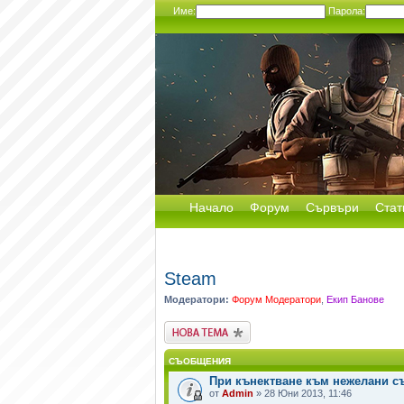
Име:
Парола:
Начало
Форум
Сървъри
Стат
Steam
Модератори:
Форум Модератори
,
Екип Банове
Публикувай нова
тема
СЪОБЩЕНИЯ
При кънектване към нежелани с
от
Admin
» 28 Юни 2013, 11:46