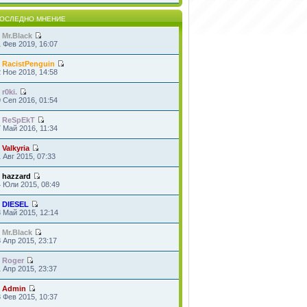
ОСЛЕДНО МНЕНИЕ
т
Mr.Black
 Фев 2019, 16:07
т
RacistPenguin
 Ное 2018, 14:58
т
r0ki.
 Сеп 2016, 01:54
т
ReSpEkT
 Май 2016, 11:34
т
Valkyria
 Авг 2015, 07:33
т
hazzard
4 Юли 2015, 08:49
т
DIESEL
 Май 2015, 12:14
т
Mr.Black
 Апр 2015, 23:17
т
Roger
 Апр 2015, 23:37
т
Admin
 Фев 2015, 10:37