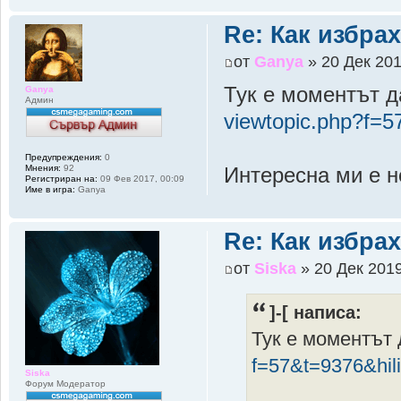
Re: Как избрах
от
Ganya
» 20 Дек 201
Тук е моментът д
Ganya
Админ
viewtopic.php?f=
Предупреждения:
0
Мнения:
92
Интересна ми е н
Регистриран на:
09 Фев 2017, 00:09
Име в игра:
Ganya
Re: Как избрах
от
Siska
» 20 Дек 2019
]-[ написа:
Тук е моментът 
f=57&t=9376&hil
Siska
Форум Модератор