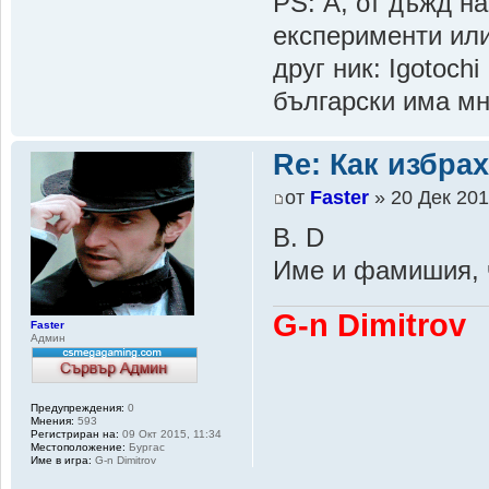
PS: А, от дъжд на
експерименти или
друг ник: Igotoch
български има мн
Re: Как избрах
от
Faster
» 20 Дек 201
B. D
Име и фамишия, 
G-n Dimitrov
Faster
Админ
Предупреждения:
0
Мнения:
593
Регистриран на:
09 Окт 2015, 11:34
Местоположение:
Бургас
Име в игра:
G-n Dimitrov