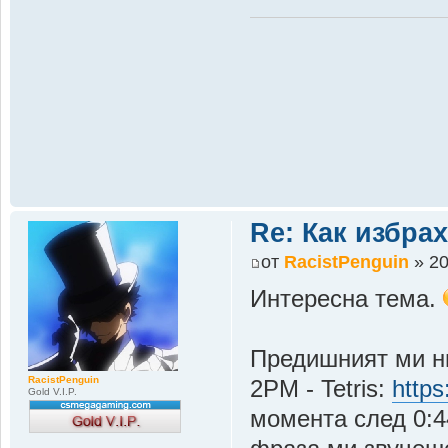
Re: Как избрах
от
RacistPenguin
» 20
Интересна тема.
Предишният ми ник
RacistPenguin
2PM - Tetris:
http
Gold V.I.P.
момента след 0:44