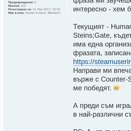
фраза ми звучеше 
Предупреждения:
0
Мнения:
114
интересно - хем б
Регистриран на:
21 Ное 2017, 23:53
Име в игра:
Human is dead. Mismatch.
Текущият - Human 
Steins;Gate, къде
има една организа
фразата, записан
https://steamuser
Направи ми впеча
върже с Counter-S
ме победят.
А преди съм игра
в най-различни с