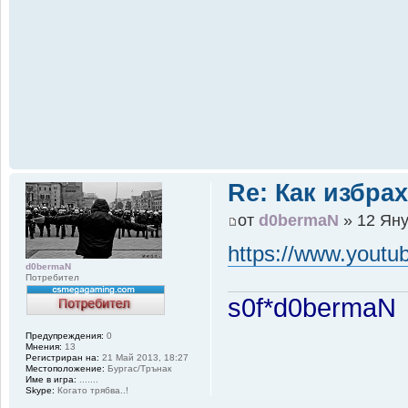
Re: Как избрах
от
d0bermaN
» 12 Яну
https://www.yout
d0bermaN
Потребител
s0f*d0bermaN
Предупреждения:
0
Мнения:
13
Регистриран на:
21 Май 2013, 18:27
Местоположение:
Бургас/Tpънак
Име в игра:
.......
Skype:
Когато трябва..!