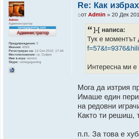
Re: Как избрах
от
Admin
» 20 Дек 201
Admin
Администратор
]-[ написа:
Тук е моментът 
Предупреждения:
0
f=57&t=9376&hil
Мнения:
4093
Регистриран на:
14 Сеп 2010, 17:48
Местоположение:
гр. София
Име в игра:
demon
Skype:
csmegagaming
Интересна ми е 
Мога да изтрия п
Имаше един перио
на редовни играч
Както ти решиш, 
п.п. За това е ху