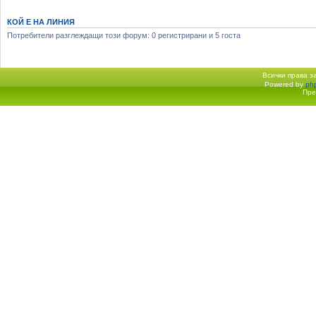
КОЙ Е НА ЛИНИЯ
Потребители разглеждащи този форум: 0 регистрирани и 5 госта
Всички права 
Powered by
ph
Начало форум
Пре