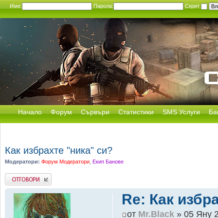
Име:
Парола:
Скрит
Начало
Форум
Сървъри
Статистики
SMS Услуги
Ба
Как избрахте "ника" си?
Модератори:
Форум Модератори
,
Екип Банове
Добави отговор
Re: Как избр
от
Mr.Black
» 05 Яну 2