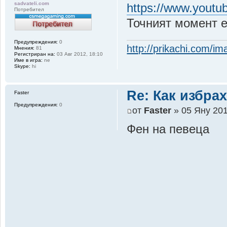
sadvateli.com
https://www.yout
Потребител
Точният момент е
Предупреждения:
0
http://prikachi.com/
Мнения:
81
Регистриран на:
03 Авг 2012, 18:10
Име в игра:
ne
Skype:
hi
Re: Как избрах
Faster
Предупреждения:
0
от
Faster
» 05 Яну 201
Фен на певеца