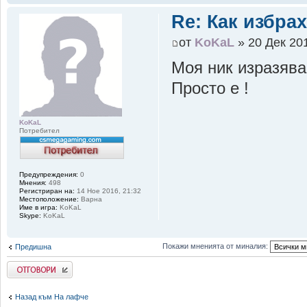
Re: Как избрах
от
KoKaL
» 20 Дек 201
Моя ник изразява
Просто е !
KoKaL
Потребител
Предупреждения:
0
Мнения:
498
Регистриран на:
14 Ное 2016, 21:32
Местоположение:
Варна
Име в игра:
KoKaL
Skype:
KoKaL
Покажи мненията от миналия:
Предишна
Добави отговор
Назад към На лафче