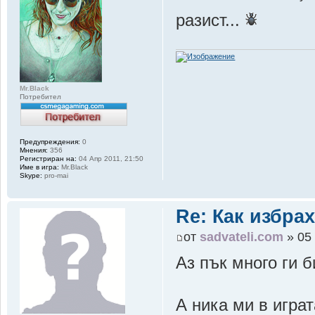
разист...
Mr.Black
Потребител
Предупреждения:
0
Мнения:
356
Регистриран на:
04 Апр 2011, 21:50
Име в игра:
Mr.Black
Skype:
pro-mai
Re: Как избрах
от
sadvateli.com
» 05 
Аз пък много ги б
А ника ми в играта