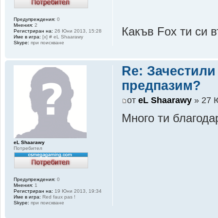
Предупреждения:
0
Мнения:
2
Какъв Fox ти си
Регистриран на:
26 Юни 2013, 15:28
Име в игра:
[x] # eL Shaarawy
Skype:
при поискване
Re: Зачестили
предпазим?
от
eL Shaarawy
» 27 
Много ти благода
eL Shaarawy
Потребител
Предупреждения:
0
Мнения:
1
Регистриран на:
19 Юни 2013, 19:34
Име в игра:
Red faux pas !
Skype:
при поискване