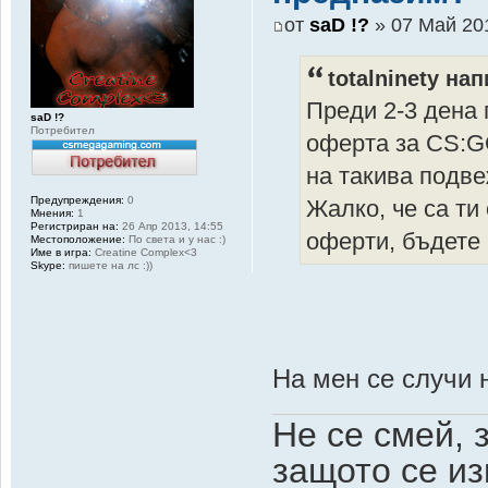
от
saD !?
» 07 Май 201
totalninety нап
Преди 2-3 дена 
saD !?
Потребител
оферта за CS:G
на такива подв
Предупреждения:
0
Жалко, че са ти
Мнения:
1
Регистриран на:
26 Апр 2013, 14:55
оферти, бъдете
Местоположение:
По света и у нас :)
Име в игра:
Creatine Complex<3
Skype:
пишете на лс :))
На мен се случи
Не се смей, 
защото се из