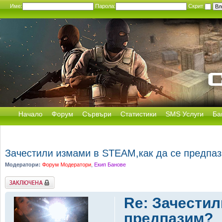
Име:
Парола:
Скрит
Начало
Форум
Сървъри
Статистики
SMS Услуги
Ба
Зачестили измами в STEAM,как да се предпа
Модератори:
Форум Модератори
,
Екип Банове
Заключена
Re: Зачестил
предпазим?