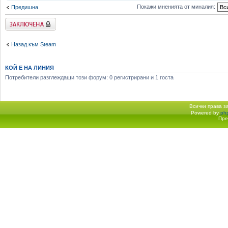
Покажи мненията от миналия:
Предишна
Заключена
Назад към Steam
КОЙ Е НА ЛИНИЯ
Потребители разглеждащи този форум: 0 регистрирани и 1 госта
Всички права 
Powered by
ph
Начало форум
Пре