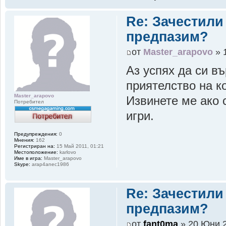
Re: Зачестили
предпазим?
от
Master_arapovo
» 
Аз успях да си в
приятелство на к
Master_arapovo
Извинете ме ако 
Потребител
игри.
Предупреждения:
0
Мнения:
162
Регистриран на:
15 Май 2011, 01:21
Местоположение:
karlovo
Име в игра:
Master_arapovo
Skype:
arap4anec1986
Re: Зачестили
предпазим?
от
fant0ma
» 20 Юни 2