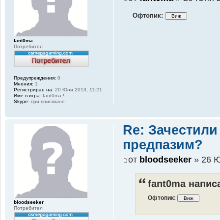
Офтопик:
fant0ma
Потребител
Предупреждения:
0
Мнения:
1
Регистриран на:
20 Юни 2013, 11:21
Име в игра:
fant0ma !
Skype:
при поискване
Re: Зачестили
предпазим?
от
bloodseeker
» 26 Ю
fant0ma напис
Офтопик:
bloodseeker
Потребител