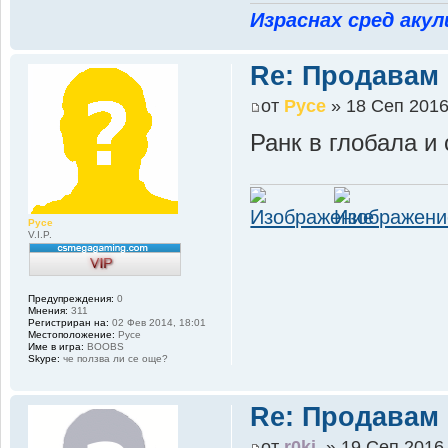
Израснах сред акул
Re: Продавам
от
Pyce
» 18 Сеп 2016
Ранк в глобала и
Pyce
V.I.P.
Предупреждения:
0
Мнения:
311
Регистриран на:
02 Фев 2014, 18:01
Местоположение:
Pyce
Име в игра:
BOOBS
Skype:
че ползва ли се още?
Re: Продавам
от
r0ki.
» 19 Сеп 2016,