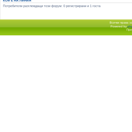
КОЙ Е НА ЛИНИЯ
Потребители разглеждащи този форум: 0 регистрирани и 1 госта
Всички права 
Powered by
ph
Начало форум
Пре