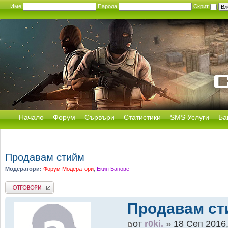
Име:
Парола:
Скрит
Начало
Форум
Сървъри
Статистики
SMS Услуги
Ба
Продавам стийм
Модератори:
Форум Модератори
,
Екип Банове
Добави отговор
Продавам ст
от
r0ki.
» 18 Сеп 2016,