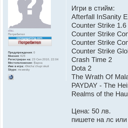
Игри в стийм:
Afterfall InSanity 
Counter Strike 1.6
r0ki.
Counter Strike Con
Потребител
Counter Strike Co
Counter Strike Glo
Предупреждения:
0
Мнения:
626
Crash Time 2
Регистриран на:
23 Сеп 2010, 22:04
Местоположение:
Варна
Име в игра:
r0kicha`chupi skuli
Dota 2
Skype:
mr.wesky
The Wrath Of Mal
PAYDAY - The Hei
Realms of the Hau
Цена: 50 лв.
пишете на лс или