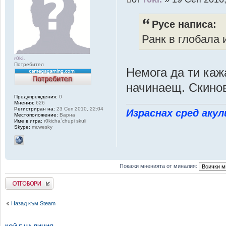
Pyce написа:
Ранк в глобала 
r0ki.
Потребител
Немога да ти каж
начинаещ. Скинов
Предупреждения:
0
Мнения:
626
Регистриран на:
23 Сеп 2010, 22:04
Израснах сред акул
Местоположение:
Варна
Име в игра:
r0kicha`chupi skuli
Skype:
mr.wesky
Покажи мненията от миналия:
Добави отговор
Назад към Steam