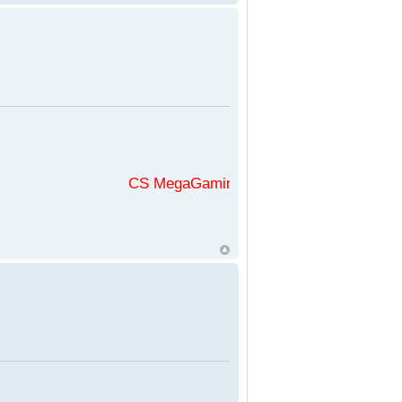
CS MegaGaming във