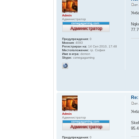
от
Унб
Admin
Администратор
Nqko
77.7
Предупреждения:
0
Мнения:
4093
Регистриран на:
14 Сеп 2010, 17:48
Местоположение:
гр. София
Име в игра:
demon
Skype:
csmegagaming
Re:
от
Унб
Admin
Администратор
Skel
95.4
Предупреждения:
0