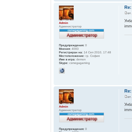
Re:
от
Унб
Admin
imm
Администратор
Предупреждения:
0
Мнения:
4093
Регистриран на:
14 Сеп 2010, 17:48
Местоположение:
гр. София
Име в игра:
demon
Skype:
csmegagaming
Re:
от
Унб
Admin
immo
Администратор
Предупреждения:
0