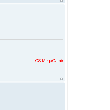
CS MegaGaming във