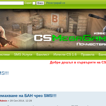
Скрит
|
Регистрирай се
истики
SMS Услуги
Банлист
Изтегли CS 1.6
Правила
Бан
Добре дошъл в сървърите на CS Mega
S!!!
емахване на БАН чрез SMS!!!
Admin
» 29 Сеп 2014, 12:28