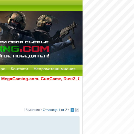
ери
Контакти
Непрочетени мнения
Gaming.com: GunGame, Dust2, CS:GO Remake [Multi-Mod] и RA
13 мнения •
Страница
1
от
2
•
1
2