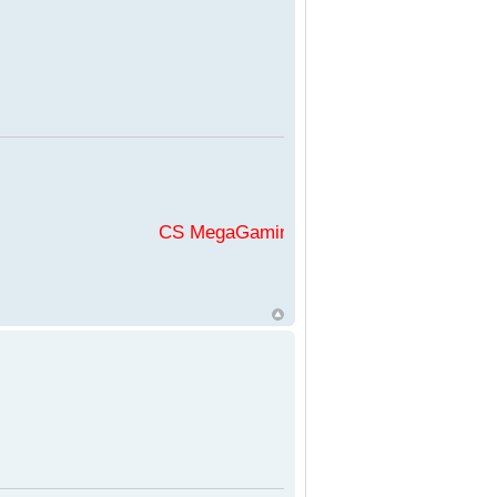
CS MegaGaming във