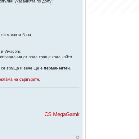
зпълни указанията по долу:
 ви махнем бана.
 и Vivacom.
оправдания от рода това е кода който
на се връща и вече ще е
перманентен
.
еклама на сървърите
.
CS MegaGaming във