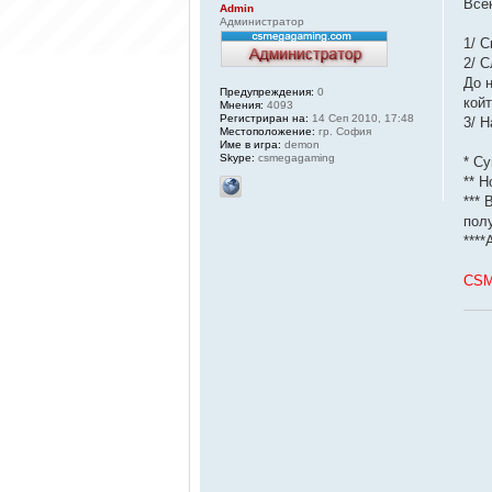
Все
Admin
Администратор
1/ 
2/ 
До 
Предупреждения:
0
койт
Мнения:
4093
Регистриран на:
14 Сеп 2010, 17:48
3/ 
Местоположение:
гр. София
Име в игра:
demon
Skype:
csmegagaming
* Су
** Н
***
пол
***
CSM