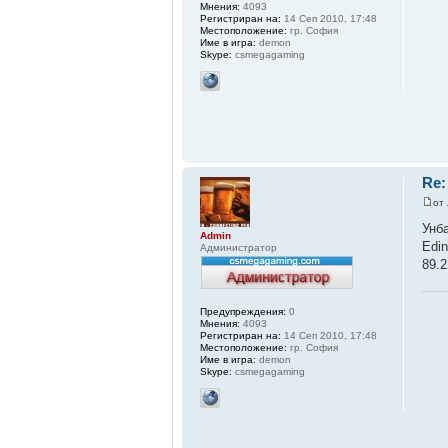
Мнения:
4093
Регистриран на:
14 Сеп 2010, 17:48
Местоположение:
гр. София
Име в игра:
demon
Skype:
csmegagaming
Re:
от
Унб
Admin
Edi
Администратор
89.2
Предупреждения:
0
Мнения:
4093
Регистриран на:
14 Сеп 2010, 17:48
Местоположение:
гр. София
Име в игра:
demon
Skype:
csmegagaming