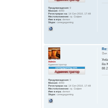
Предупреждения:
0
Мнения:
4093
Регистриран на:
14 Сеп 2010, 17:48
Местоположение:
гр. София
Име в игра:
demon
Skype:
csmegagaming
Re:
от
Унб
Admin
ilia
Администратор
88.2
Предупреждения:
0
Мнения:
4093
Регистриран на:
14 Сеп 2010, 17:48
Местоположение:
гр. София
Име в игра:
demon
Skype:
csmegagaming