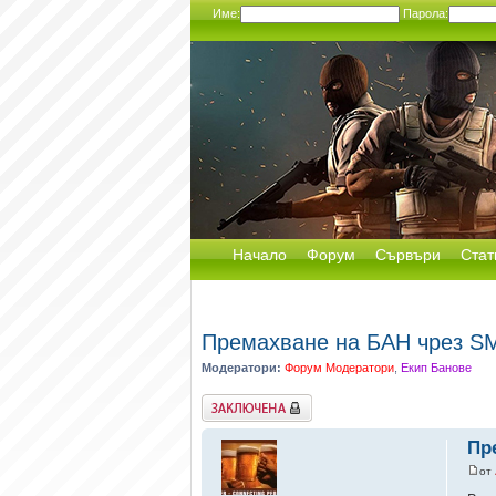
Име:
Парола:
Начало
Форум
Сървъри
Стат
Премахване на БАН чрез SM
Модератори:
Форум Модератори
,
Екип Банове
Заключена
Пр
от