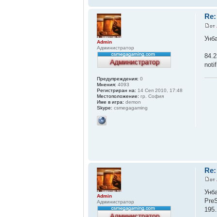
Re:
от
Унб
Admin
Администратор
84.2
noti
Предупреждения:
0
Мнения:
4093
Регистриран на:
14 Сеп 2010, 17:48
Местоположение:
гр. София
Име в игра:
demon
Skype:
csmegagaming
Re:
от
Унб
Admin
Pre
Администратор
195.