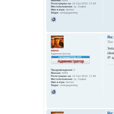
Мнения:
4093
Регистриран на:
14 Сеп 2010, 17:48
Местоположение:
гр. София
Име в игра:
demon
Skype:
csmegagaming
Re:
от
Унб
Admin
idea
Администратор
IP а
Предупреждения:
0
Мнения:
4093
Регистриран на:
14 Сеп 2010, 17:48
Местоположение:
гр. София
Име в игра:
demon
Skype:
csmegagaming
Re: