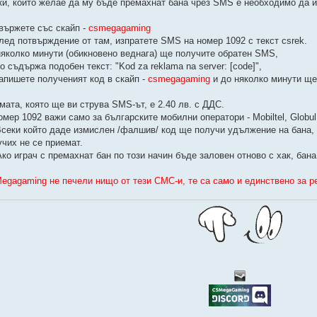
ки, който желае да му бъде премахнат бана чрез SMS е необходимо да и
Свържете със скайп -
csmegagaming
След потвърждение от там, изпратете SMS на номер 1092 с текст csrek.
няколко минути (обикновено веднага) ще получите обратен SMS,
о съдържа подобен текст: "Kod za reklama na server: [code]",
Напишете полученият код в скайп -
csmegagaming
и до няколко минути ще
мата, която ще ви струва SMS-ът, е 2.40 лв. с ДДС.
омер 1092 важи само за българските мобилни оператори - Mobiltel, Globul
 Всеки който даде измислен /фалшив/ код ще получи удължение на бана, 
учих не се приемат.
*Ако играч с премахнат бан по този начин бъде заловен отново с хак, ба
egagaming не печели нищо от тези СМС-и, те са само и единствено за р