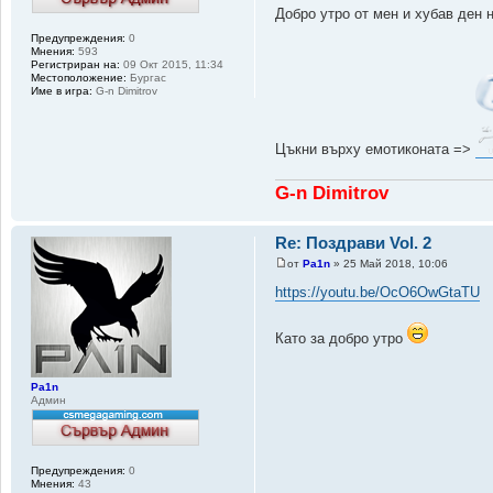
Добро утро от мен и хубав ден н
Предупреждения:
0
Мнения:
593
Регистриран на:
09 Окт 2015, 11:34
Местоположение:
Бургас
Име в игра:
G-n Dimitrov
Цъкни върху емотиконата =>
G-n Dimitrov
Re: Поздрави Vol. 2
от
Pa1n
» 25 Май 2018, 10:06
https://youtu.be/OcO6OwGtaTU
Като за добро утро
Pa1n
Админ
Предупреждения:
0
Мнения:
43