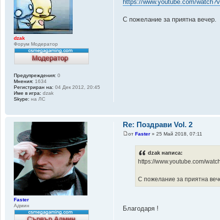
https://www.youtube.com/watc
С пожелание за приятна вечер.
dzak
Форум Модератор
Предупреждения:
0
Мнения:
1634
Регистриран на:
04 Дек 2012, 20:45
Име в игра:
dzak
Skype:
на ЛС
Re: Поздрави Vol. 2
от
Faster
» 25 Май 2018, 07:11
dzak написа:
https://www.youtube.com/wa
С пожелание за приятна веч
Faster
Админ
Благодаря !