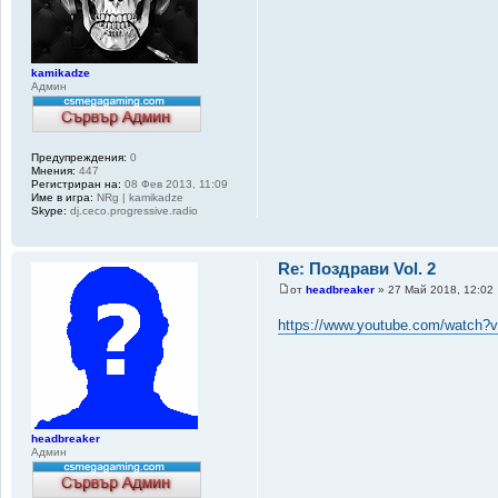
kamikadze
Админ
Предупреждения:
0
Мнения:
447
Регистриран на:
08 Фев 2013, 11:09
Име в игра:
NRg | kamikadze
Skype:
dj.ceco.progressive.radio
Re: Поздрави Vol. 2
от
headbreaker
» 27 Май 2018, 12:02
https://www.youtube.com/watch
headbreaker
Админ