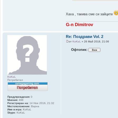
Хаха , такива сме си зайците
G-n Dimitrov
Re: Поздрави Vol. 2
от
KoKaL
» 26 Май 2018, 21:06
Офтопик:
KoKaL
Потребител
Предупреждения:
0
Мнения:
498
Регистриран на:
14 Ное 2016, 21:32
Местоположение:
Варна
Име в игра:
KoKaL
Skype:
KoKaL