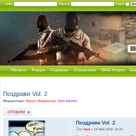
Име:
Парола:
Скрит
Начало
Форум
Сървъри
Статистики
SMS Услуги
Ба
Поздрави Vol. 2
Модератори:
Форум Модератори
,
Екип Банове
Добави отговор
Поздрави Vol. 2
от
dzak
» 24 Май 2018, 23:31