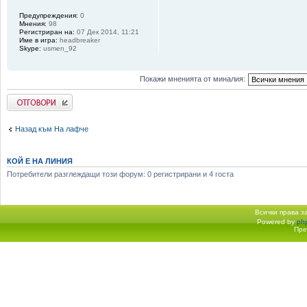
Предупреждения:
0
Мнения:
98
Регистриран на:
07 Дек 2014, 11:21
Име в игра:
headbreaker
Skype:
usmen_92
Покажи мненията от миналия:
Добави отговор
Назад към На лафче
КОЙ Е НА ЛИНИЯ
Потребители разглеждащи този форум: 0 регистрирани и 4 госта
Всички права 
Powered by
ph
Начало форум
Пре