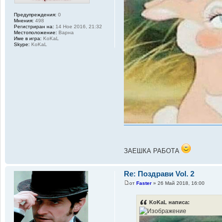
Предупреждения:
0
Мнения:
498
Регистриран на:
14 Ное 2016, 21:32
Местоположение:
Варна
Име в игра:
KoKaL
Skype:
KoKaL
ЗАЕШКА РАБОТА
Re: Поздрави Vol. 2
от
Faster
» 26 Май 2018, 16:00
KoKaL написа: