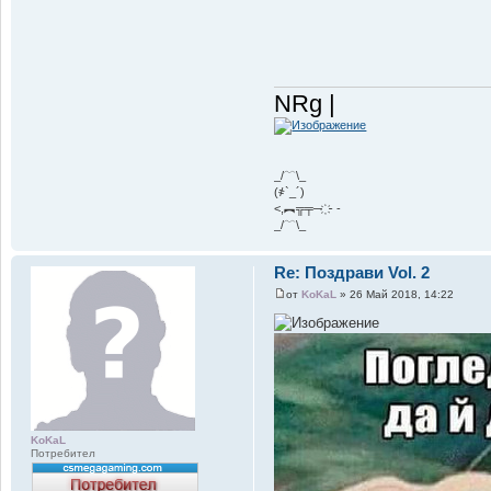
NRg |
_/﹋\_
(҂`_´)
<,︻╦╤─ ҉ - -
_/﹋\_
Re: Поздрави Vol. 2
от
KoKaL
» 26 Май 2018, 14:22
KoKaL
Потребител