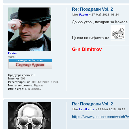
Re: Поздрави Vol. 2
от
Faster
» 27 Май 2018, 08:24
Добро утро , поздрав за Кокал
Цъкни на гифчето =>
G-n Dimitrov
Faster
Админ
Предупреждения:
0
Мнения:
593
Регистриран на:
09 Окт 2015, 11:34
Местоположение:
Бургас
Име в игра:
G-n Dimitrov
Re: Поздрави Vol. 2
от
kamikadze
» 27 Май 2018, 10:12
https://www.youtube.com/watch