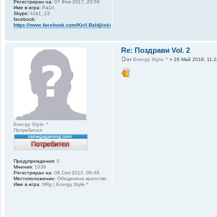
Регистриран на:
07 Фев 2017, 20:56
Име в игра:
Pa1n
Skype:
k1k1_13
facebook:
https://www.facebook.com/Kiril.Baldjiiski
Re: Поздрави Vol. 2
от
Energy Style ^
» 26 Май 2018, 11:
Energy Style ^
Потребител
Предупреждения:
0
Мнения:
1039
Регистриран на:
06 Сеп 2012, 09:49
Местоположение:
Обединено кралство
Име в игра:
NRg | Energy Style ^