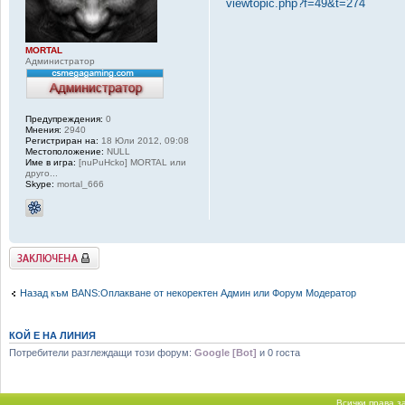
viewtopic.php?f=49&t=274
MORTAL
Администратор
Предупреждения:
0
Мнения:
2940
Регистриран на:
18 Юли 2012, 09:08
Местоположение:
NULL
Име в игра:
[nuPuHcko] MORTAL или
друго...
Skype:
mortal_666
Заключена
Назад към BANS:Оплакване от некоректен Админ или Форум Модератор
КОЙ Е НА ЛИНИЯ
Потребители разглеждащи този форум:
Google [Bot]
и 0 госта
Всички права 