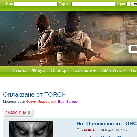
Име:
Парола:
Скрит
Начало
Форум
Сървъри
Статистики
SMS Услуги
Ба
Оплакване от TORCH
Модератори:
Форум Модератори
,
Екип Банове
Заключена
Re: Оплакване от TOR
от
MORTAL
» 29 Мар 2019, 15:28