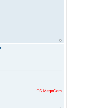
m
CS MegaGaming във