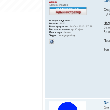
Gun
Admin
Администратор
Сле
Ще 
Предупреждения:
0
Наг
Мнения:
4093
Регистриран на:
14 Сеп 2010, 17:48
За 
Местоположение:
гр. София
За 
Име в игра:
demon
Skype:
csmegagaming
Пра
Топ
Re:
от