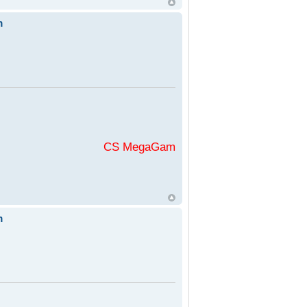
m
CS MegaGaming във
m