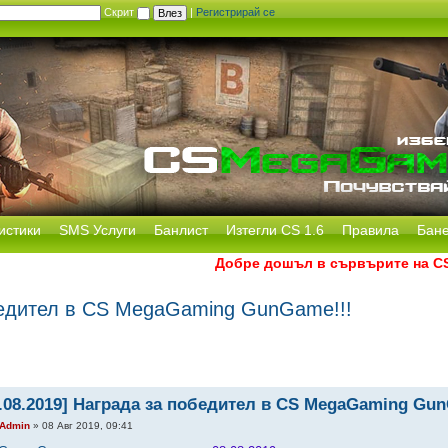
Скрит
|
Регистрирай се
истики
SMS Услуги
Банлист
Изтегли CS 1.6
Правила
Бан
Добре дошъл в сървърите на CS Me
обедител в CS MegaGaming GunGame!!!
8.08.2019] Награда за победител в CS MegaGaming Gun
Admin
» 08 Авг 2019, 09:41