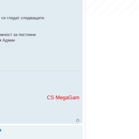
е се гледат следващите.
жност за постонни
ъм Админ
CS MegaGaming във
m