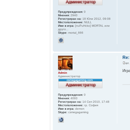
Предупреждения:
0
Мнения:
2940
Регистриран на:
18 Юли 2012, 09:08
Местоположение:
NULL
Име в игра:
[nuPuHcko] MORTAL или
друго...
Skype:
mortal_666
Re:
от
Игр
Admin
Администратор
Предупреждения:
0
Мнения:
4093
Регистриран на:
14 Сеп 2010, 17:48
Местоположение:
гр. София
Име в игра:
demon
Skype:
csmegagaming