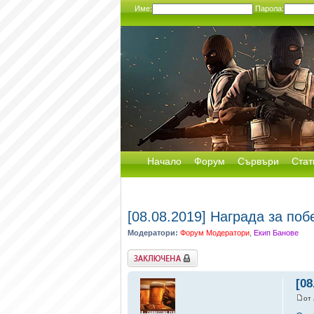
Име:
Парола:
Начало
Форум
Сървъри
Стат
[08.08.2019] Награда за п
Модератори:
Форум Модератори
,
Екип Банове
Заключена
[0
от