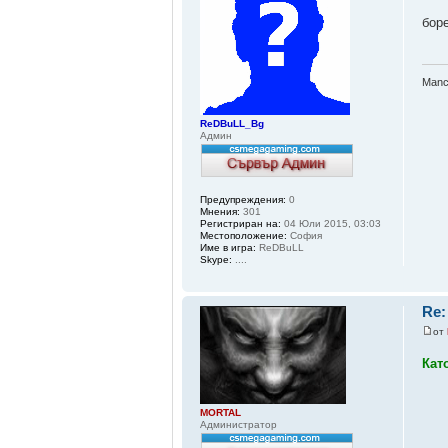
бор
Manc
ReDBuLL_Bg
Админ
Предупреждения:
0
Мнения:
301
Регистриран на:
04 Юли 2015, 03:03
Местоположение:
София
Име в игра:
ReDBuLL
Skype:
....
Re:
от
Кат
MORTAL
Администратор