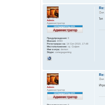
Re:
от
Ъп
Admin
Администратор
Предупреждения:
0
Мнения:
4093
Регистриран на:
14 Сеп 2010, 17:48
Местоположение:
гр. София
Име в игра:
demon
Skype:
csmegagaming
Re:
от
Игр
Admin
Администратор
Предупреждения:
0