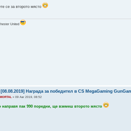
ете се за второто място
hester United
 [08.08.2019] Награда за победител в CS MegaGaming GunGa
MORTAL
» 09 Авг 2019, 08:52
о направя пак 990 поредни, ще вземеш второто място