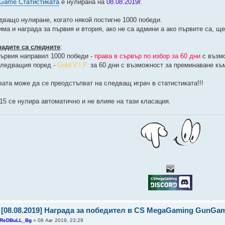
Game Статистиката
е нулирана на
08.08.2019г.
дващо нулиране, когато някой постигне 1000 победи.
има и награда за първия и втория, ако не са админи а ако първите са, щ
радите са следните
:
първия направил 1000 победи -
права в сървър по избор за 60 дни
с възмо
следващия поред -
Gold V.I.P.
за 60 дни с възможност за преминаване к
вата може да се преодстъпват на следващ играч в статистиката!!!
 15 се нулира автоматично и не влияе на тази класация.
 [08.08.2019] Награда за победител в CS MegaGaming GunGa
ReDBuLL_Bg
» 08 Авг 2019, 23:29