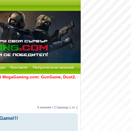
ери
Контакти
Непрочетени мнения
gaGaming.com: GunGame, Dust2, CS:GO Remake [Multi-Mod] и R
6 мнения • Страница
1
от
1
Game!!!