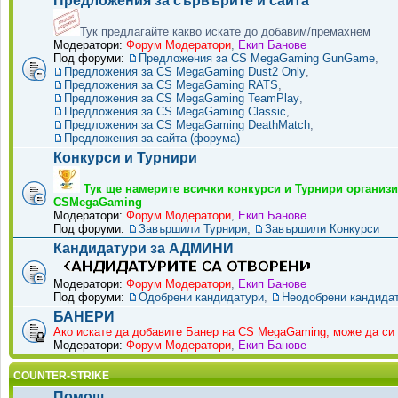
Предложения за сървърите и сайта
Тук предлагайте какво искате до добавим/премахнем
Модератори:
Форум Модератори
,
Екип Банове
Под форуми:
Предложения за CS MegaGaming GunGame
,
Предложения за CS MegaGaming Dust2 Only
,
Предложения за CS MegaGaming RATS
,
Предложения за CS MegaGaming TeamPlay
,
Предложения за CS MegaGaming Classic
,
Предложения за CS MegaGaming DeathMatch
,
Предложения за сайта (форума)
Конкурси и Турнири
Тук ще намерите всички конкурси и Турнири организи
CSMegaGaming
Модератори:
Форум Модератори
,
Екип Банове
Под форуми:
Завършили Турнири
,
Завършили Конкурси
Кандидатури за АДМИНИ
Модератори:
Форум Модератори
,
Екип Банове
Под форуми:
Одобрени кандидатури
,
Неодобрени кандида
БАНЕРИ
Ако искате да добавите Банер на CS MegaGaming, може да си 
Модератори:
Форум Модератори
,
Екип Банове
COUNTER-STRIKE
Помощ