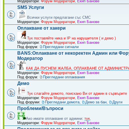
Модератори:
Форум Модератори
,
Екип Банове
SMS Услуги
Всички услуги предлагани със СМС
Модератори:
Форум Модератори
,
Екип Банове
Оплакване от хакери
Тук поставяйте ника и IP на нарушителя ( и демо )
Модератори:
Форум Модератори
,
Екип Банове
Под форум:
Прегледани сигнали
BANS:Оплакване от некоректен Админ или Фо
Модератор
КАК ДА ПУСНЕМ ЖАЛБА, ОПЛАКВАНЕ ОТ АДМИНИСТРА
Модератори:
Форум Модератори
,
Екип Банове
Под форум:
Прегледани оплаквания
Демо
Тук слагайте демото, поискано Ви от админ в сървърите
Модератори:
Форум Модератори
,
Екип Банове
Под форуми:
Прегледани демота
,
Демо за бан
,
Други
Проблеми/Въпроси
Ако имате оплакване от админи:
тук
,
Модератори:
Форум Модератори
,
Екип Банове