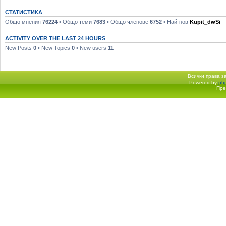
СТАТИСТИКА
Общо мнения
76224
• Общо теми
7683
• Общо членове
6752
• Най-нов
Kupit_dwSi
ACTIVITY OVER THE LAST 24 HOURS
New Posts
0
• New Topics
0
• New users
11
Всички права 
Powered by
ph
Начало форум
Пре