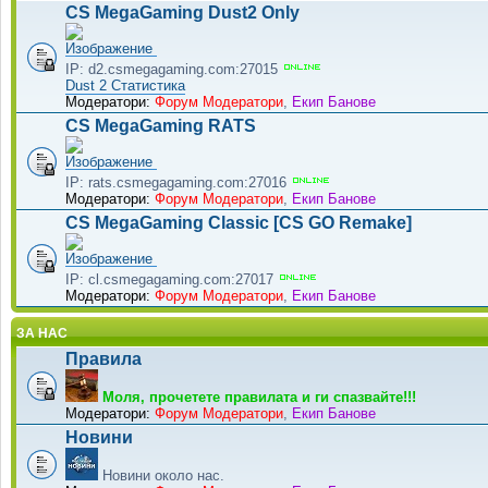
CS MegaGaming Dust2 Only
IP: d2.csmegagaming.com:27015
Dust 2 Статистика
Модератори:
Форум Модератори
,
Екип Банове
CS MegaGaming RATS
IP: rats.csmegagaming.com:27016
Модератори:
Форум Модератори
,
Екип Банове
CS MegaGaming Classic [CS GO Remake]
IP: cl.csmegagaming.com:27017
Модератори:
Форум Модератори
,
Екип Банове
ЗА НАС
Правила
Моля, прочетете правилата и ги спазвайте!!!
Модератори:
Форум Модератори
,
Екип Банове
Новини
Новини около нас.