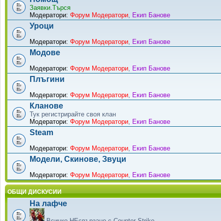
Заявки.Търся
Модератори:
Форум Модератори
,
Екип Банове
Уроци
Модератори:
Форум Модератори
,
Екип Банове
Модове
Модератори:
Форум Модератори
,
Екип Банове
Плъгини
Модератори:
Форум Модератори
,
Екип Банове
Кланове
Тук регистрирайте своя клан
Модератори:
Форум Модератори
,
Екип Банове
Steam
Модератори:
Форум Модератори
,
Екип Банове
Модели, Скинове, Звуци
Модератори:
Форум Модератори
,
Екип Банове
ОБЩИ ДИСКУСИИ
На лафче
Всичко НЕсвързано с Counter-Strike