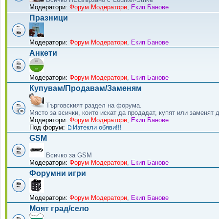
Модератори:
Форум Модератори
,
Екип Банове
Празници
Модератори:
Форум Модератори
,
Екип Банове
Анкети
Модератори:
Форум Модератори
,
Екип Банове
Купувам/Продавам/Заменям
Търговският раздел на форума.
Място за всички, които искат да продадат, купят или заменят 
Модератори:
Форум Модератори
,
Екип Банове
Под форум:
Изтекли обяви!!!
GSM
Всичко за GSM
Модератори:
Форум Модератори
,
Екип Банове
Форумни игри
Модератори:
Форум Модератори
,
Екип Банове
Моят град/село