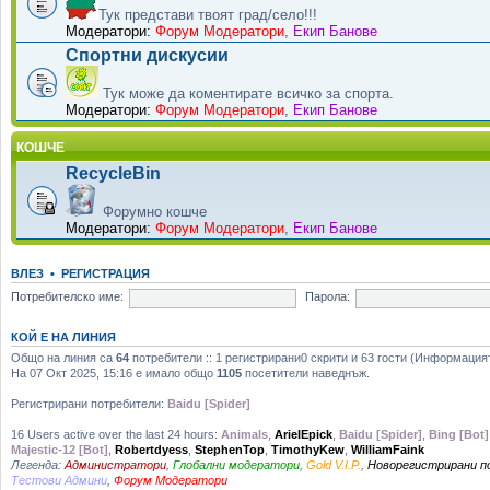
Тук представи твоят град/село!!!
Модератори:
Форум Модератори
,
Екип Банове
Спортни дискусии
Тук може да коментирате всичко за спорта.
Модератори:
Форум Модератори
,
Екип Банове
КОШЧЕ
RecycleBin
Форумно кошче
Модератори:
Форум Модератори
,
Екип Банове
ВЛЕЗ
•
РЕГИСТРАЦИЯ
Потребителско име:
Парола:
КОЙ Е НА ЛИНИЯ
Общо на линия са
64
потребители :: 1 регистрирани0 скрити и 63 гости (Информация
На 07 Окт 2025, 15:16 е имало общо
1105
посетители наведнъж.
Регистрирани потребители:
Baidu [Spider]
16 Users active over the last 24 hours:
Animals
,
ArielEpick
,
Baidu [Spider]
,
Bing [Bot]
Majestic-12 [Bot]
,
Robertdyess
,
StephenTop
,
TimothyKew
,
WilliamFaink
Легенда:
Администратори
,
Глобални модератори
,
Gold V.I.P.
,
Новорегистрирани 
Тестови Админи
,
Форум Модератори