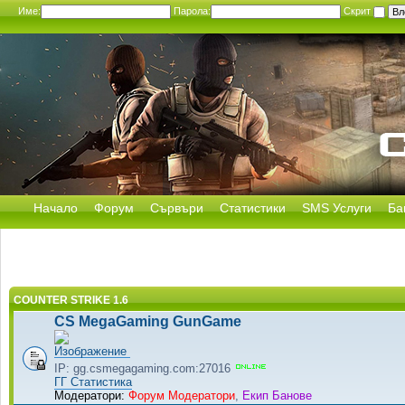
Име:
Парола:
Скрит
Начало
Форум
Сървъри
Статистики
SMS Услуги
Ба
COUNTER STRIKE 1.6
CS MegaGaming GunGame
IP: gg.csmegagaming.com:27016
ГГ Статистика
Модератори:
Форум Модератори
,
Екип Банове