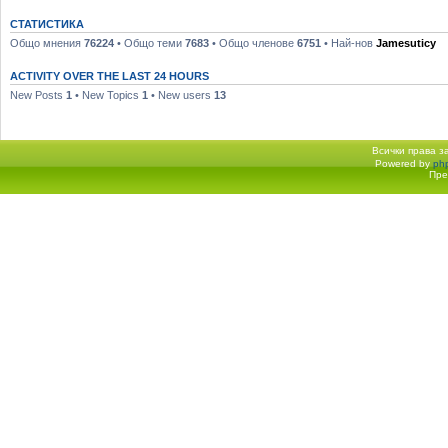
СТАТИСТИКА
Общо мнения
76224
• Общо теми
7683
• Общо членове
6751
• Най-нов
Jamesuticy
ACTIVITY OVER THE LAST 24 HOURS
New Posts
1
• New Topics
1
• New users
13
Всички права 
Powered by
ph
Начало форум
Пре