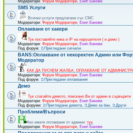
Модератори:
Форум Модератори
,
Екип Банове
SMS Услуги
Всички услуги предлагани със СМС
Модератори:
Форум Модератори
,
Екип Банове
Оплакване от хакери
Тук поставяйте ника и IP на нарушителя ( и демо )
Модератори:
Форум Модератори
,
Екип Банове
Под форум:
Прегледани сигнали
BANS:Оплакване от некоректен Админ или Фо
Модератор
КАК ДА ПУСНЕМ ЖАЛБА, ОПЛАКВАНЕ ОТ АДМИНИСТРА
Модератори:
Форум Модератори
,
Екип Банове
Под форум:
Прегледани оплаквания
Демо
Тук слагайте демото, поискано Ви от админ в сървърите
Модератори:
Форум Модератори
,
Екип Банове
Под форуми:
Прегледани демота
,
Демо за бан
,
Други
Проблеми/Въпроси
Ако имате оплакване от админи:
тук
,
Модератори:
Форум Модератори
,
Екип Банове