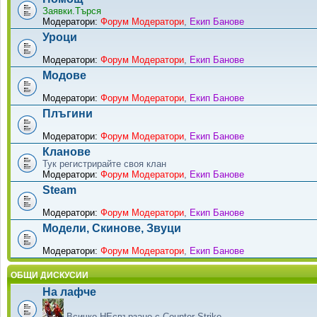
Заявки.Търся
Модератори:
Форум Модератори
,
Екип Банове
Уроци
Модератори:
Форум Модератори
,
Екип Банове
Модове
Модератори:
Форум Модератори
,
Екип Банове
Плъгини
Модератори:
Форум Модератори
,
Екип Банове
Кланове
Тук регистрирайте своя клан
Модератори:
Форум Модератори
,
Екип Банове
Steam
Модератори:
Форум Модератори
,
Екип Банове
Модели, Скинове, Звуци
Модератори:
Форум Модератори
,
Екип Банове
ОБЩИ ДИСКУСИИ
На лафче
Всичко НЕсвързано с Counter-Strike