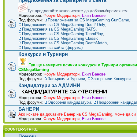
Предложения за сървърите и сайта
Тук предлагайте какво искате до добавим/премахнем
Модератори:
Форум Модератори
,
Екип Банове
Под форуми:
Предложения за CS MegaGaming GunGame
,
Предложения за CS MegaGaming Dust2 Only
,
Предложения за CS MegaGaming RATS
,
Предложения за CS MegaGaming TeamPlay
,
Предложения за CS MegaGaming Classic
,
Предложения за CS MegaGaming DeathMatch
,
Предложения за сайта (форума)
Конкурси и Турнири
Тук ще намерите всички конкурси и Турнири организи
CSMegaGaming
Модератори:
Форум Модератори
,
Екип Банове
Под форуми:
Завършили Турнири
,
Завършили Конкурси
Кандидатури за АДМИНИ
Модератори:
Форум Модератори
,
Екип Банове
Под форуми:
Одобрени кандидатури
,
Неодобрени кандида
БАНЕРИ
Ако искате да добавите Банер на CS MegaGaming, може да си 
Модератори:
Форум Модератори
,
Екип Банове
COUNTER-STRIKE
Помощ