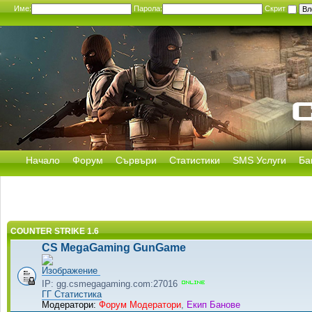
Име:
Парола:
Скрит
Начало
Форум
Сървъри
Статистики
SMS Услуги
Ба
COUNTER STRIKE 1.6
CS MegaGaming GunGame
IP: gg.csmegagaming.com:27016
ГГ Статистика
Модератори:
Форум Модератори
,
Екип Банове