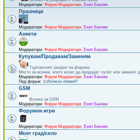
Модератори:
Форум Модератори
,
Екип Банове
Празници
Модератори:
Форум Модератори
,
Екип Банове
Анкети
Модератори:
Форум Модератори
,
Екип Банове
Купувам/Продавам/Заменям
Търговският раздел на форума.
Място за всички, които искат да продадат, купят или заменят 
Модератори:
Форум Модератори
,
Екип Банове
Под форум:
Изтекли обяви!!!
GSM
Всичко за GSM
Модератори:
Форум Модератори
,
Екип Банове
Форумни игри
Модератори:
Форум Модератори
,
Екип Банове
Моят град/село