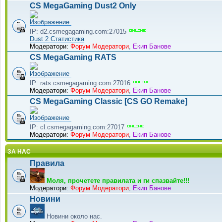
CS MegaGaming Dust2 Only
IP: d2.csmegagaming.com:27015
Dust 2 Статистика
Модератори:
Форум Модератори
,
Екип Банове
CS MegaGaming RATS
IP: rats.csmegagaming.com:27016
Модератори:
Форум Модератори
,
Екип Банове
CS MegaGaming Classic [CS GO Remake]
IP: cl.csmegagaming.com:27017
Модератори:
Форум Модератори
,
Екип Банове
ЗА НАС
Правила
Моля, прочетете правилата и ги спазвайте!!!
Модератори:
Форум Модератори
,
Екип Банове
Новини
Новини около нас.