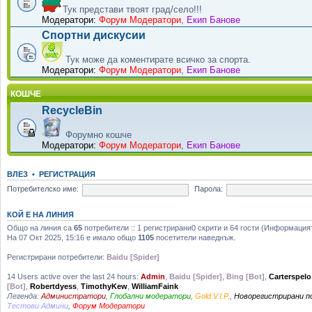
Тук представи твоят град/село!!!
Модератори:
Форум Модератори
,
Екип Банове
Спортни дискусии
Тук може да коментирате всичко за спорта.
Модератори:
Форум Модератори
,
Екип Банове
КОШЧЕ
RecycleBin
Форумно кошче
Модератори:
Форум Модератори
,
Екип Банове
ВЛЕЗ
•
РЕГИСТРАЦИЯ
Потребителско име:
Парола:
КОЙ Е НА ЛИНИЯ
Общо на линия са
65
потребители :: 1 регистрирани0 скрити и 64 гости (Информация
На 07 Окт 2025, 15:16 е имало общо
1105
посетители наведнъж.
Регистрирани потребители:
Baidu [Spider]
14 Users active over the last 24 hours:
Admin
,
Baidu [Spider]
,
Bing [Bot]
,
Carterspelo
[Bot]
,
Robertdyess
,
TimothyKew
,
WilliamFaink
Легенда:
Администратори
,
Глобални модератори
,
Gold V.I.P.
,
Новорегистрирани 
Тестови Админи
,
Форум Модератори