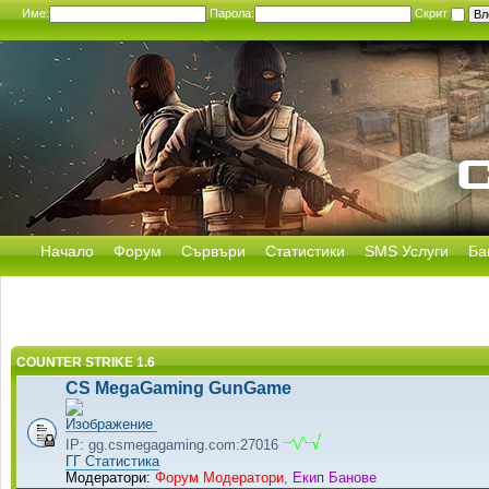
Име:
Парола:
Скрит
Начало
Форум
Сървъри
Статистики
SMS Услуги
Ба
COUNTER STRIKE 1.6
CS MegaGaming GunGame
IP: gg.csmegagaming.com:27016
ГГ Статистика
Модератори:
Форум Модератори
,
Екип Банове