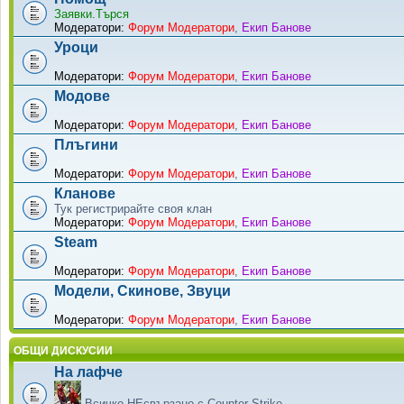
Заявки.Търся
Модератори:
Форум Модератори
,
Екип Банове
Уроци
Модератори:
Форум Модератори
,
Екип Банове
Модове
Модератори:
Форум Модератори
,
Екип Банове
Плъгини
Модератори:
Форум Модератори
,
Екип Банове
Кланове
Тук регистрирайте своя клан
Модератори:
Форум Модератори
,
Екип Банове
Steam
Модератори:
Форум Модератори
,
Екип Банове
Модели, Скинове, Звуци
Модератори:
Форум Модератори
,
Екип Банове
ОБЩИ ДИСКУСИИ
На лафче
Всичко НЕсвързано с Counter-Strike