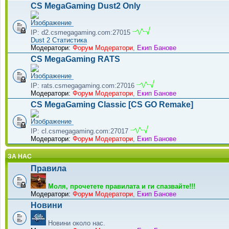
CS MegaGaming Dust2 Only
IP: d2.csmegagaming.com:27015
Dust 2 Статистика
Модератори:
Форум Модератори
,
Екип Банове
CS MegaGaming RATS
IP: rats.csmegagaming.com:27016
Модератори:
Форум Модератори
,
Екип Банове
CS MegaGaming Classic [CS GO Remake]
IP: cl.csmegagaming.com:27017
Модератори:
Форум Модератори
,
Екип Банове
ЗА НАС
Правила
Моля, прочетете правилата и ги спазвайте!!!
Модератори:
Форум Модератори
,
Екип Банове
Новини
Новини около нас.