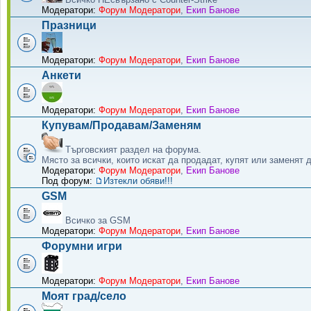
Модератори:
Форум Модератори
,
Екип Банове
Празници
Модератори:
Форум Модератори
,
Екип Банове
Анкети
Модератори:
Форум Модератори
,
Екип Банове
Купувам/Продавам/Заменям
Търговският раздел на форума.
Място за всички, които искат да продадат, купят или заменят 
Модератори:
Форум Модератори
,
Екип Банове
Под форум:
Изтекли обяви!!!
GSM
Всичко за GSM
Модератори:
Форум Модератори
,
Екип Банове
Форумни игри
Модератори:
Форум Модератори
,
Екип Банове
Моят град/село