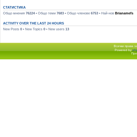
СТАТИСТИКА
Общо мнения
76224
• Общо теми
7683
• Общо членове
6753
• Най-нов
Brianamefs
ACTIVITY OVER THE LAST 24 HOURS
New Posts
0
• New Topics
0
• New users
13
Всички права 
Powered by
ph
Начало форум
Пре