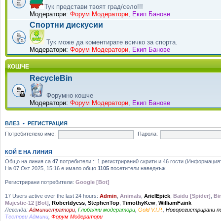
Тук представи твоят град/село!!!
Модератори:
Форум Модератори
,
Екип Банове
Спортни дискусии
Тук може да коментирате всичко за спорта.
Модератори:
Форум Модератори
,
Екип Банове
КОШЧЕ
RecycleBin
Форумно кошче
Модератори:
Форум Модератори
,
Екип Банове
ВЛЕЗ
•
РЕГИСТРАЦИЯ
Потребителско име:
Парола:
КОЙ Е НА ЛИНИЯ
Общо на линия са
47
потребители :: 1 регистрирани0 скрити и 46 гости (Информация
На 07 Окт 2025, 15:16 е имало общо
1105
посетители наведнъж.
Регистрирани потребители:
Google [Bot]
17 Users active over the last 24 hours:
Admin
,
Animals
,
ArielEpick
,
Baidu [Spider]
,
Bi
Majestic-12 [Bot]
,
Robertdyess
,
StephenTop
,
TimothyKew
,
WilliamFaink
Легенда:
Администратори
,
Глобални модератори
,
Gold V.I.P.
,
Новорегистрирани 
Тестови Админи
,
Форум Модератори