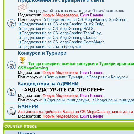
Предложения за сървърите и сайта
Тук предлагайте какво искате до добавим/премахнем
Модератори:
Форум Модератори
,
Екип Банове
Под форуми:
Предложения за CS MegaGaming GunGame
,
Предложения за CS MegaGaming Dust2 Only
,
Предложения за CS MegaGaming RATS
,
Предложения за CS MegaGaming TeamPlay
,
Предложения за CS MegaGaming Classic
,
Предложения за CS MegaGaming DeathMatch
,
Предложения за сайта (форума)
Конкурси и Турнири
Тук ще намерите всички конкурси и Турнири организи
CSMegaGaming
Модератори:
Форум Модератори
,
Екип Банове
Под форуми:
Завършили Турнири
,
Завършили Конкурси
Кандидатури за АДМИНИ
Модератори:
Форум Модератори
,
Екип Банове
Под форуми:
Одобрени кандидатури
,
Неодобрени кандида
БАНЕРИ
Ако искате да добавите Банер на CS MegaGaming, може да си 
Модератори:
Форум Модератори
,
Екип Банове
COUNTER-STRIKE
Помощ