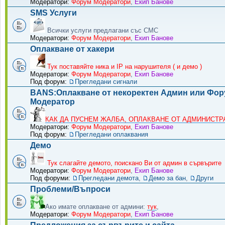
Модератори:
Форум Модератори
,
Екип Банове
SMS Услуги
Всички услуги предлагани със СМС
Модератори:
Форум Модератори
,
Екип Банове
Оплакване от хакери
Тук поставяйте ника и IP на нарушителя ( и демо )
Модератори:
Форум Модератори
,
Екип Банове
Под форум:
Прегледани сигнали
BANS:Оплакване от некоректен Админ или Фо
Модератор
КАК ДА ПУСНЕМ ЖАЛБА, ОПЛАКВАНЕ ОТ АДМИНИСТРА
Модератори:
Форум Модератори
,
Екип Банове
Под форум:
Прегледани оплаквания
Демо
Тук слагайте демото, поискано Ви от админ в сървърите
Модератори:
Форум Модератори
,
Екип Банове
Под форуми:
Прегледани демота
,
Демо за бан
,
Други
Проблеми/Въпроси
Ако имате оплакване от админи:
тук
,
Модератори:
Форум Модератори
,
Екип Банове