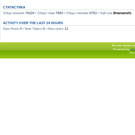
СТАТИСТИКА
Общо мнения
76224
• Общо теми
7683
• Общо членове
6753
• Най-нов
Brianamefs
ACTIVITY OVER THE LAST 24 HOURS
New Posts
0
• New Topics
0
• New users
12
Всички права 
Powered by
ph
Начало форум
Пре