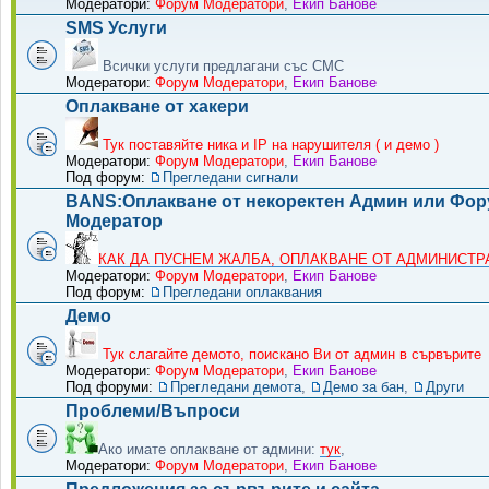
Модератори:
Форум Модератори
,
Екип Банове
SMS Услуги
Всички услуги предлагани със СМС
Модератори:
Форум Модератори
,
Екип Банове
Оплакване от хакери
Тук поставяйте ника и IP на нарушителя ( и демо )
Модератори:
Форум Модератори
,
Екип Банове
Под форум:
Прегледани сигнали
BANS:Оплакване от некоректен Админ или Фо
Модератор
КАК ДА ПУСНЕМ ЖАЛБА, ОПЛАКВАНЕ ОТ АДМИНИСТРА
Модератори:
Форум Модератори
,
Екип Банове
Под форум:
Прегледани оплаквания
Демо
Тук слагайте демото, поискано Ви от админ в сървърите
Модератори:
Форум Модератори
,
Екип Банове
Под форуми:
Прегледани демота
,
Демо за бан
,
Други
Проблеми/Въпроси
Ако имате оплакване от админи:
тук
,
Модератори:
Форум Модератори
,
Екип Банове