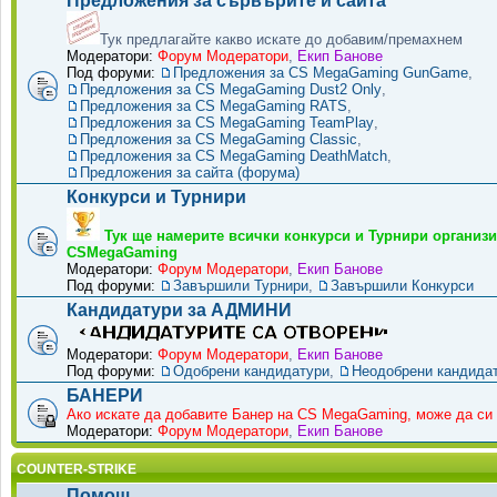
Предложения за сървърите и сайта
Тук предлагайте какво искате до добавим/премахнем
Модератори:
Форум Модератори
,
Екип Банове
Под форуми:
Предложения за CS MegaGaming GunGame
,
Предложения за CS MegaGaming Dust2 Only
,
Предложения за CS MegaGaming RATS
,
Предложения за CS MegaGaming TeamPlay
,
Предложения за CS MegaGaming Classic
,
Предложения за CS MegaGaming DeathMatch
,
Предложения за сайта (форума)
Конкурси и Турнири
Тук ще намерите всички конкурси и Турнири организи
CSMegaGaming
Модератори:
Форум Модератори
,
Екип Банове
Под форуми:
Завършили Турнири
,
Завършили Конкурси
Кандидатури за АДМИНИ
Модератори:
Форум Модератори
,
Екип Банове
Под форуми:
Одобрени кандидатури
,
Неодобрени кандида
БАНЕРИ
Ако искате да добавите Банер на CS MegaGaming, може да си 
Модератори:
Форум Модератори
,
Екип Банове
COUNTER-STRIKE
Помощ