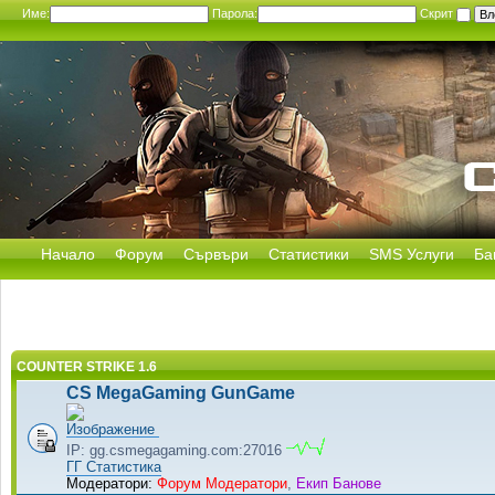
Име:
Парола:
Скрит
Начало
Форум
Сървъри
Статистики
SMS Услуги
Ба
COUNTER STRIKE 1.6
CS MegaGaming GunGame
IP: gg.csmegagaming.com:27016
ГГ Статистика
Модератори:
Форум Модератори
,
Екип Банове