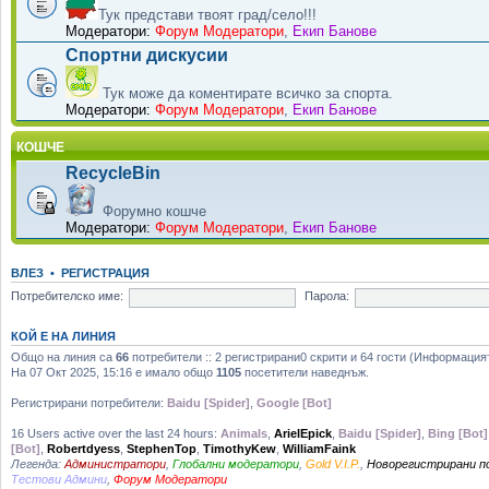
Тук представи твоят град/село!!!
Модератори:
Форум Модератори
,
Екип Банове
Спортни дискусии
Тук може да коментирате всичко за спорта.
Модератори:
Форум Модератори
,
Екип Банове
КОШЧЕ
RecycleBin
Форумно кошче
Модератори:
Форум Модератори
,
Екип Банове
ВЛЕЗ
•
РЕГИСТРАЦИЯ
Потребителско име:
Парола:
КОЙ Е НА ЛИНИЯ
Общо на линия са
66
потребители :: 2 регистрирани0 скрити и 64 гости (Информация
На 07 Окт 2025, 15:16 е имало общо
1105
посетители наведнъж.
Регистрирани потребители:
Baidu [Spider]
,
Google [Bot]
16 Users active over the last 24 hours:
Animals
,
ArielEpick
,
Baidu [Spider]
,
Bing [Bot]
[Bot]
,
Robertdyess
,
StephenTop
,
TimothyKew
,
WilliamFaink
Легенда:
Администратори
,
Глобални модератори
,
Gold V.I.P.
,
Новорегистрирани 
Тестови Админи
,
Форум Модератори