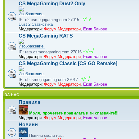
CS MegaGaming Dust2 Only
IP: d2.csmegagaming.com:27015
Dust 2 Статистика
Модератори:
Форум Модератори
,
Екип Банове
CS MegaGaming RATS
IP: rats.csmegagaming.com:27016
Модератори:
Форум Модератори
,
Екип Банове
CS MegaGaming Classic [CS GO Remake]
IP: cl.csmegagaming.com:27017
Модератори:
Форум Модератори
,
Екип Банове
ЗА НАС
Правила
Моля, прочетете правилата и ги спазвайте!!!
Модератори:
Форум Модератори
,
Екип Банове
Новини
Новини около нас.