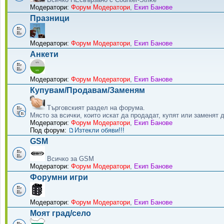
Модератори:
Форум Модератори
,
Екип Банове
Празници
Модератори:
Форум Модератори
,
Екип Банове
Анкети
Модератори:
Форум Модератори
,
Екип Банове
Купувам/Продавам/Заменям
Търговският раздел на форума.
Място за всички, които искат да продадат, купят или заменят 
Модератори:
Форум Модератори
,
Екип Банове
Под форум:
Изтекли обяви!!!
GSM
Всичко за GSM
Модератори:
Форум Модератори
,
Екип Банове
Форумни игри
Модератори:
Форум Модератори
,
Екип Банове
Моят град/село