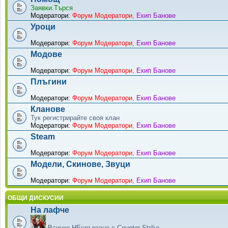
Заявки.Търся
Модератори:
Форум Модератори
,
Екип Банове
Уроци
Модератори:
Форум Модератори
,
Екип Банове
Модове
Модератори:
Форум Модератори
,
Екип Банове
Плъгини
Модератори:
Форум Модератори
,
Екип Банове
Кланове
Тук регистрирайте своя клан
Модератори:
Форум Модератори
,
Екип Банове
Steam
Модератори:
Форум Модератори
,
Екип Банове
Модели, Скинове, Звуци
Модератори:
Форум Модератори
,
Екип Банове
ОБЩИ ДИСКУСИИ
На лафче
Всичко НЕсвързано с Counter-Strike