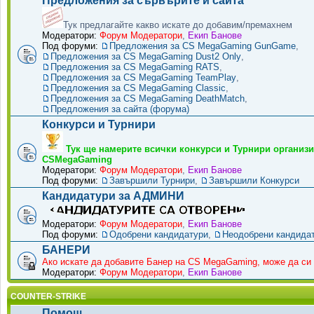
Предложения за сървърите и сайта
Тук предлагайте какво искате до добавим/премахнем
Модератори:
Форум Модератори
,
Екип Банове
Под форуми:
Предложения за CS MegaGaming GunGame
,
Предложения за CS MegaGaming Dust2 Only
,
Предложения за CS MegaGaming RATS
,
Предложения за CS MegaGaming TeamPlay
,
Предложения за CS MegaGaming Classic
,
Предложения за CS MegaGaming DeathMatch
,
Предложения за сайта (форума)
Конкурси и Турнири
Тук ще намерите всички конкурси и Турнири организи
CSMegaGaming
Модератори:
Форум Модератори
,
Екип Банове
Под форуми:
Завършили Турнири
,
Завършили Конкурси
Кандидатури за АДМИНИ
Модератори:
Форум Модератори
,
Екип Банове
Под форуми:
Одобрени кандидатури
,
Неодобрени кандида
БАНЕРИ
Ако искате да добавите Банер на CS MegaGaming, може да си 
Модератори:
Форум Модератори
,
Екип Банове
COUNTER-STRIKE
Помощ