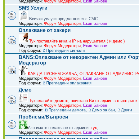
Модератори:
Форум Модератори
,
Екип Банове
SMS Услуги
Всички услуги предлагани със СМС
Модератори:
Форум Модератори
,
Екип Банове
Оплакване от хакери
Тук поставяйте ника и IP на нарушителя ( и демо )
Модератори:
Форум Модератори
,
Екип Банове
Под форум:
Прегледани сигнали
BANS:Оплакване от некоректен Админ или Фо
Модератор
КАК ДА ПУСНЕМ ЖАЛБА, ОПЛАКВАНЕ ОТ АДМИНИСТРА
Модератори:
Форум Модератори
,
Екип Банове
Под форум:
Прегледани оплаквания
Демо
Тук слагайте демото, поискано Ви от админ в сървърите
Модератори:
Форум Модератори
,
Екип Банове
Под форуми:
Прегледани демота
,
Демо за бан
,
Други
Проблеми/Въпроси
Ако имате оплакване от админи:
тук
,
Модератори:
Форум Модератори
,
Екип Банове