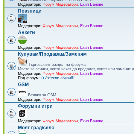
Модератори:
Форум Модератори
,
Екип Банове
Празници
Модератори:
Форум Модератори
,
Екип Банове
Анкети
Модератори:
Форум Модератори
,
Екип Банове
Купувам/Продавам/Заменям
Търговският раздел на форума.
Място за всички, които искат да продадат, купят или заменят 
Модератори:
Форум Модератори
,
Екип Банове
Под форум:
Изтекли обяви!!!
GSM
Всичко за GSM
Модератори:
Форум Модератори
,
Екип Банове
Форумни игри
Модератори:
Форум Модератори
,
Екип Банове
Моят град/село