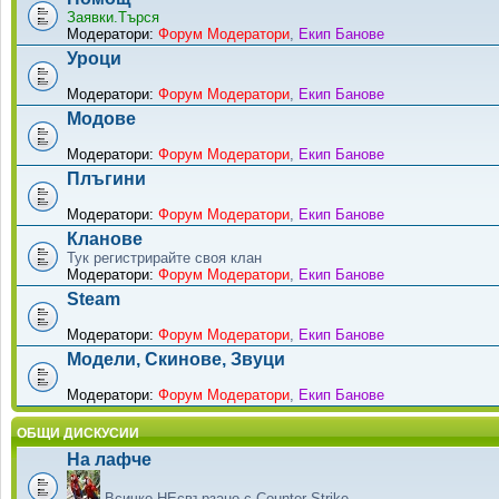
Заявки.Търся
Модератори:
Форум Модератори
,
Екип Банове
Уроци
Модератори:
Форум Модератори
,
Екип Банове
Модове
Модератори:
Форум Модератори
,
Екип Банове
Плъгини
Модератори:
Форум Модератори
,
Екип Банове
Кланове
Тук регистрирайте своя клан
Модератори:
Форум Модератори
,
Екип Банове
Steam
Модератори:
Форум Модератори
,
Екип Банове
Модели, Скинове, Звуци
Модератори:
Форум Модератори
,
Екип Банове
ОБЩИ ДИСКУСИИ
На лафче
Всичко НЕсвързано с Counter-Strike