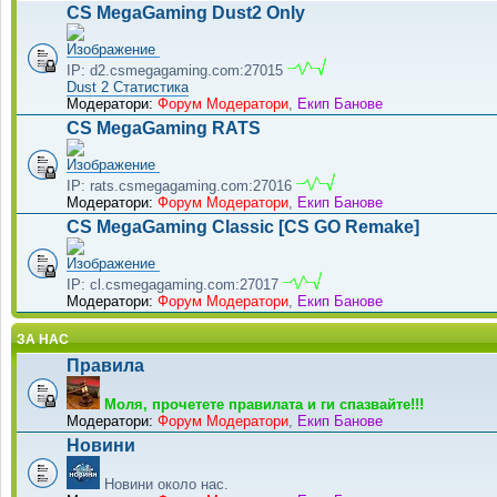
CS MegaGaming Dust2 Only
IP: d2.csmegagaming.com:27015
Dust 2 Статистика
Модератори:
Форум Модератори
,
Екип Банове
CS MegaGaming RATS
IP: rats.csmegagaming.com:27016
Модератори:
Форум Модератори
,
Екип Банове
CS MegaGaming Classic [CS GO Remake]
IP: cl.csmegagaming.com:27017
Модератори:
Форум Модератори
,
Екип Банове
ЗА НАС
Правила
Моля, прочетете правилата и ги спазвайте!!!
Модератори:
Форум Модератори
,
Екип Банове
Новини
Новини около нас.