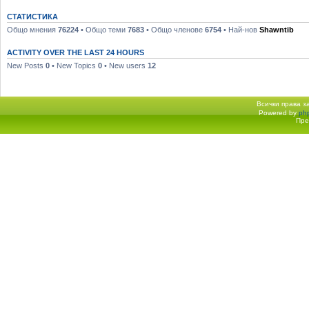
СТАТИСТИКА
Общо мнения
76224
• Общо теми
7683
• Общо членове
6754
• Най-нов
Shawntib
ACTIVITY OVER THE LAST 24 HOURS
New Posts
0
• New Topics
0
• New users
12
Всички права 
Powered by
ph
Начало форум
Пре