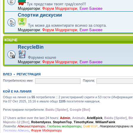
Тук представи твоят град/село!!!
Модератори:
Форум Модератори
,
Екип Банове
Спортни дискусии
Тук може да коментирате всичко за спорта.
Модератори:
Форум Модератори
,
Екип Банове
КОШЧЕ
RecycleBin
Форумно кошче
Модератори:
Форум Модератори
,
Екип Банове
ВЛЕЗ
•
РЕГИСТРАЦИЯ
Потребителско име:
Парола:
КОЙ Е НА ЛИНИЯ
Общо на линия са
55
потребители :: 2 регистрирани0 скрити и 53 гости (Информация
На 07 Окт 2025, 15:16 е имало общо
1105
посетители наведнъж.
Регистрирани потребители:
Baidu [Spider]
,
Google [Bot]
17 Users active over the last 24 hours:
Admin
,
Animals
,
ArielEpick
,
Baidu [Spider]
,
Bi
Majestic-12 [Bot]
,
Robertdyess
,
StephenTop
,
TimothyKew
,
WilliamFaink
Легенда:
Администратори
,
Глобални модератори
,
Gold V.I.P.
,
Новорегистрирани 
Тестови Админи
,
Форум Модератори