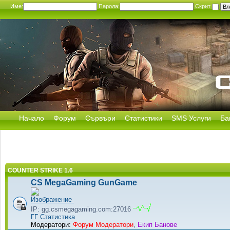
Име:
Парола:
Скрит
Начало
Форум
Сървъри
Статистики
SMS Услуги
Ба
COUNTER STRIKE 1.6
CS MegaGaming GunGame
IP: gg.csmegagaming.com:27016
ГГ Статистика
Модератори:
Форум Модератори
,
Екип Банове