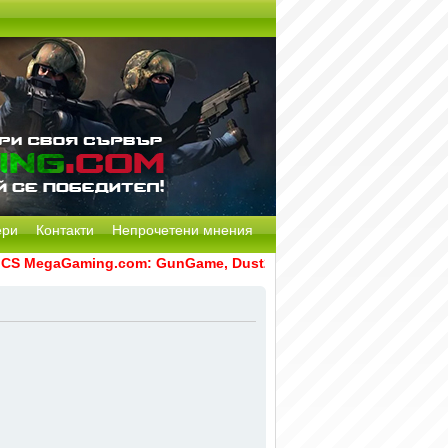
ери
Контакти
Непрочетени мнения
 MegaGaming.com: GunGame, Dust2, CS:GO Remake [Multi-Mod]