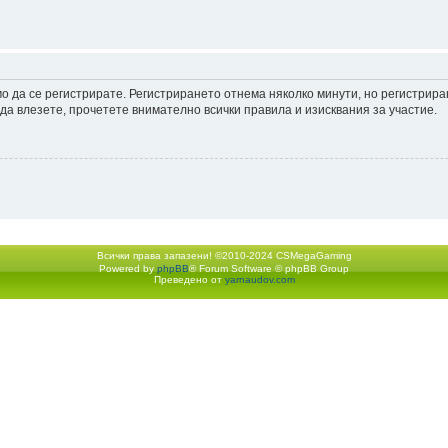
мо да се регистрирате. Регистрирането отнема няколко минути, но регистрир
а влезете, прочетете внимателно всички правила и изисквания за участие.
Всички права запазени! ©2010-2024 CSMegaGaming
Powered by
phpBB
® Forum Software © phpBB Group
Екип
•
Изтрий всички бискв
Преведено от
yarnaudov.com