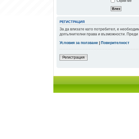
Скрий ме
РЕГИСТРАЦИЯ
За да влизате като потребител, е необходи
допълнителни права и възможности. Преди д
Условия за ползване
|
Поверителност
Регистрация
Начало форум