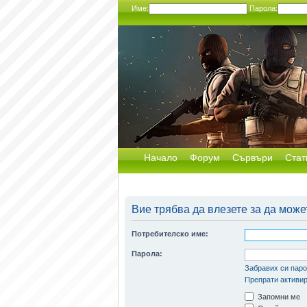
Име:
Парола:
Начало
Форум
Сървъри
Стат
Вие трябва да влезете за да може
Потребителско име:
Парола:
Забравих си пар
Препрати активир
Запомни ме