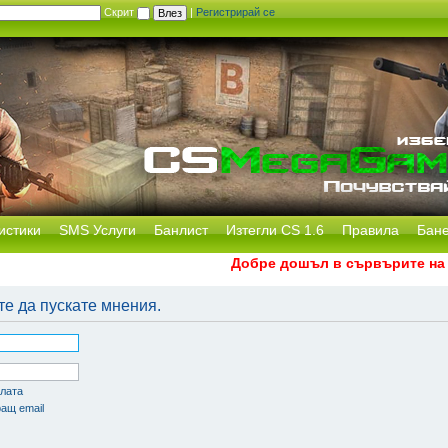
Скрит
|
Регистрирай се
истики
SMS Услуги
Банлист
Изтегли CS 1.6
Правила
Бан
Добре дошъл в сървърите на CS
те да пускате мнения.
олата
ащ email