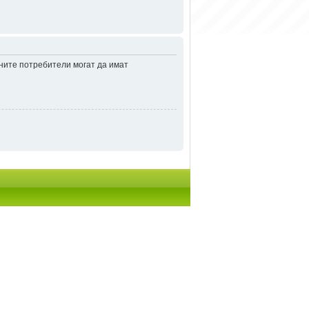
аните потребители могат да имат
итки
• Часовете са според зоната UTC + 2 часа [
DST
]