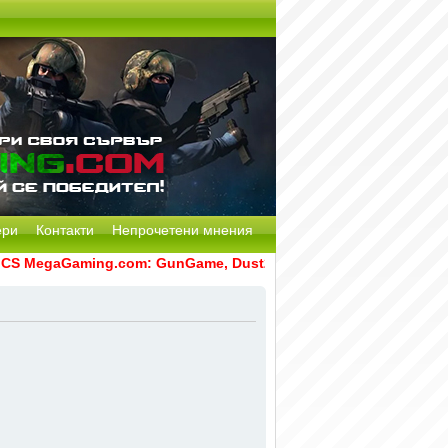
ери
Контакти
Непрочетени мнения
 MegaGaming.com: GunGame, Dust2, CS:GO Remake [Multi-Mod]