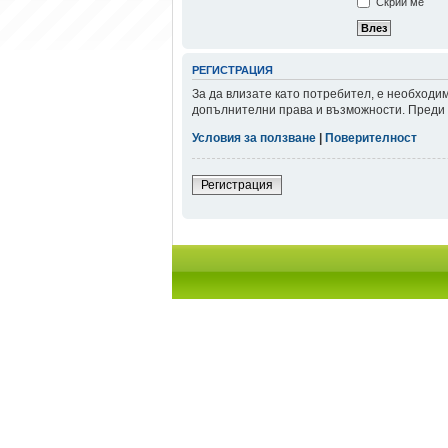
Скрий ме
РЕГИСТРАЦИЯ
За да влизате като потребител, е необходи
допълнителни права и възможности. Преди д
Условия за ползване
|
Поверителност
Регистрация
Начало форум