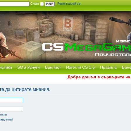
Скрит
|
Регистрирай се
истики
SMS Услуги
Банлист
Изтегли CS 1.6
Правила
Бан
Добре дошъл в сървърите на CS
те да цитирате мнения.
олата
ащ email