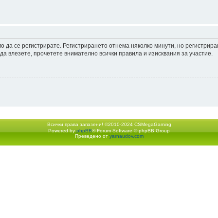
мо да се регистрирате. Регистрирането отнема няколко минути, но регистрир
а влезете, прочетете внимателно всички правила и изисквания за участие.
Всички права запазени! ©2010-2024 CSMegaGaming
Powered by
phpBB
® Forum Software © phpBB Group
Екип
•
Изтрий всички бискв
Преведено от
yarnaudov.com