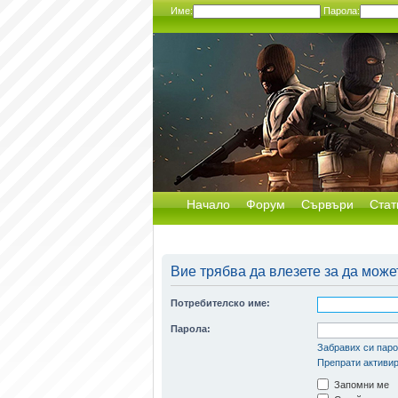
Име:
Парола:
Начало
Форум
Сървъри
Стат
Вие трябва да влезете за да може
Потребителско име:
Парола:
Забравих си пар
Препрати активир
Запомни ме