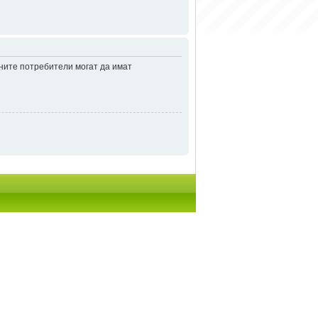
аните потребители могат да имат
итки
• Часовете са според зоната UTC + 2 часа [
DST
]