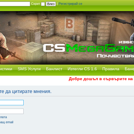
Скрит
|
Регистрирай се
истики
SMS Услуги
Банлист
Изтегли CS 1.6
Правила
Бан
Добре дошъл в сървърите на CS
те да цитирате мнения.
олата
ащ email