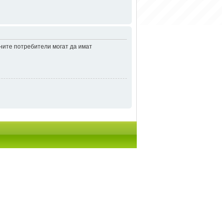
аните потребители могат да имат
итки
• Часовете са според зоната UTC + 2 часа [
DST
]