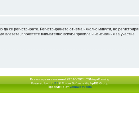
мо да се регистрирате. Регистрирането отнема няколко минути, но регистрир
а влезете, прочетете внимателно всички правила и изисквания за участие.
Всички права запазени! ©2010-2024 CSMegaGaming
Powered by
phpBB
® Forum Software © phpBB Group
Екип
•
Изтрий всички бискв
Преведено от
yarnaudov.com