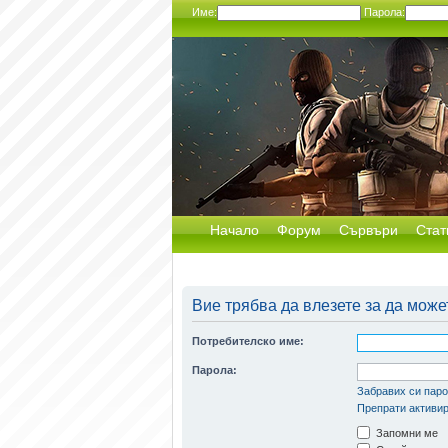
Име:
Парола:
Начало
Форум
Сървъри
Стат
Вие трябва да влезете за да може
Потребителско име:
Парола:
Забравих си пар
Препрати активир
Запомни ме