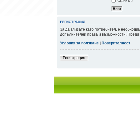
Скрий ме
РЕГИСТРАЦИЯ
За да влизате като потребител, е необходи
допълнителни права и възможности. Преди д
Условия за ползване
|
Поверителност
Регистрация
Начало форум