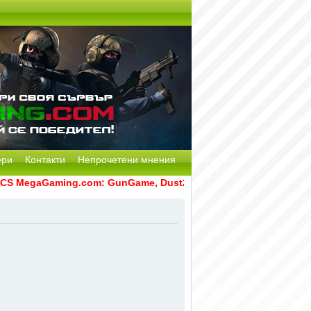
ери
Контакти
Непрочетени мнения
 MegaGaming.com: GunGame, Dust2, CS:GO Remake [Multi-Mod]