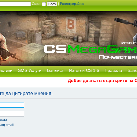
Скрит
|
Регистрирай се
истики
SMS Услуги
Банлист
Изтегли CS 1.6
Правила
Бан
Добре дошъл в сървърите на CS 
те да цитирате мнения.
олата
ащ email