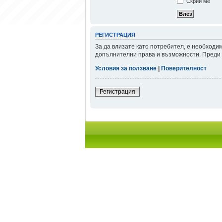
Скрий ме
РЕГИСТРАЦИЯ
За да влизате като потребител, е необходи
допълнителни права и възможности. Преди д
Условия за ползване
|
Поверителност
Регистрация
Начало форум