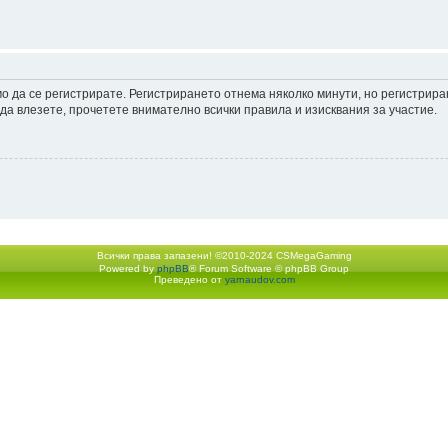
мо да се регистрирате. Регистрирането отнема няколко минути, но регистрир
а влезете, прочетете внимателно всички правила и изисквания за участие.
Всички права запазени! ©2010-2024 CSMegaGaming
Powered by
phpBB
® Forum Software © phpBB Group
Екип
•
Изтрий всички бискв
Преведено от
yarnaudov.com