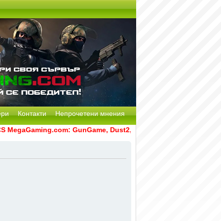
ери
Контакти
Непрочетени мнения
MegaGaming.com: GunGame, Dust2, CS:GO Remake [Multi-Mod] 