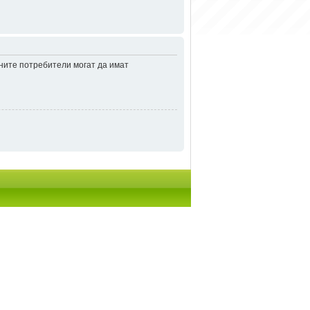
аните потребители могат да имат
итки
• Часовете са според зоната UTC + 2 часа [
DST
]