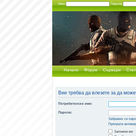
Име:
Парола:
Начало
Форум
Сървъри
Стат
Вие трябва да влезете за да може
Потребителско име:
Парола:
Забравих си пар
Препрати активир
Запомни ме