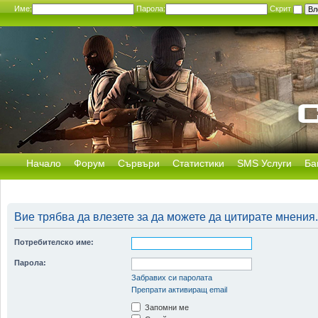
Име:
Парола:
Скрит
Начало
Форум
Сървъри
Статистики
SMS Услуги
Ба
Вие трябва да влезете за да можете да цитирате мнения.
Потребителско име:
Парола:
Забравих си паролата
Препрати активиращ email
Запомни ме