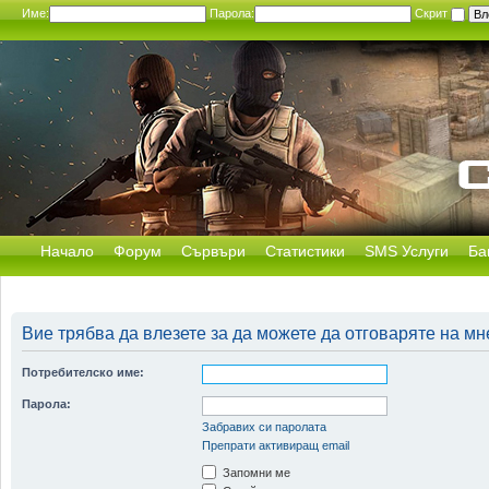
Име:
Парола:
Скрит
Начало
Форум
Сървъри
Статистики
SMS Услуги
Ба
Вие трябва да влезете за да можете да отговаряте на мн
Потребителско име:
Парола:
Забравих си паролата
Препрати активиращ email
Запомни ме