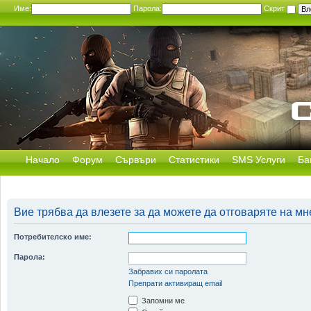
Име:
Парола:
Скрит
Начало
Форум
Сървъри
Статистики
SMS Услуги
Ба
Вие трябва да влезете за да можете да отговаряте на мн
Потребителско име:
Парола:
Забравих си паролата
Препрати активиращ email
Запомни ме