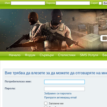
Име:
Парола:
Скрит
Начало
Форум
Сървъри
Статистики
SMS Услуги
Ба
Вие трябва да влезете за да можете да отговаряте на мн
Потребителско име:
Парола:
Забравих си паролата
Препрати активиращ email
Запомни ме