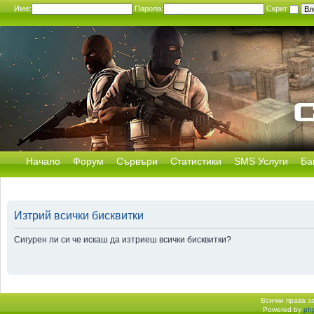
Име:
Парола:
Скрит
Начало
Форум
Сървъри
Статистики
SMS Услуги
Ба
Изтрий всички бисквитки
Сигурен ли си че искаш да изтриеш всички бисквитки?
Всички права 
Powered by
ph
Начало форум