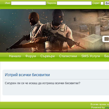
Име:
Парола:
Скрит
Начало
Форум
Сървъри
Статистики
SMS Услуги
Ба
Изтрий всички бисквитки
Сигурен ли си че искаш да изтриеш всички бисквитки?
Всички права 
Powered by
ph
Начало форум