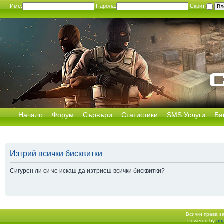
Име:
Парола:
Скрит
Начало
Форум
Сървъри
Статистики
SMS Услуги
Ба
Изтрий всички бисквитки
Сигурен ли си че искаш да изтриеш всички бисквитки?
Всички права 
Powered by
ph
Начало форум