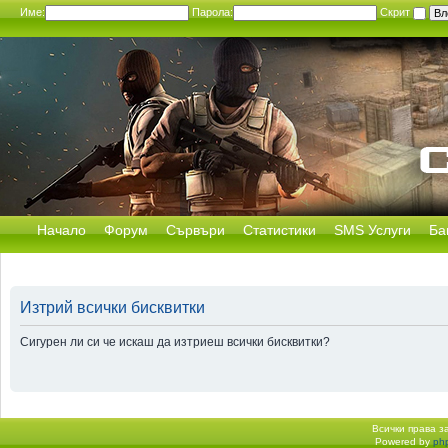
Име:
Парола:
Скрит
Начало
Форум
Сървъри
Статистики
SMS Услуги
Ба
Изтрий всички бисквитки
Сигурен ли си че искаш да изтриеш всички бисквитки?
Всички права 
Powered by
ph
Начало форум