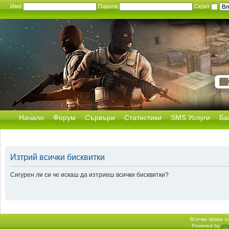
Име:
Парола:
Скрит
Начало
Форум
Сървъри
Статистики
SMS Услуги
Ба
Изтрий всички бисквитки
Сигурен ли си че искаш да изтриеш всички бисквитки?
Всички права 
Powered by
ph
Начало форум