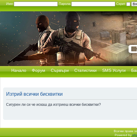
Име:
Парола:
Скрит
Начало
Форум
Сървъри
Статистики
SMS Услуги
Ба
Изтрий всички бисквитки
Сигурен ли си че искаш да изтриеш всички бисквитки?
Всички права 
Powered by
ph
Начало форум