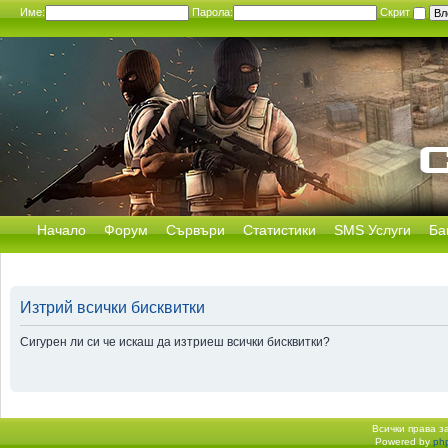
Име:
Парола:
Скрит
Начало
Форум
Сървъри
Статистики
SMS Услуги
Ба
Изтрий всички бисквитки
Сигурен ли си че искаш да изтриеш всички бисквитки?
Всички права 
Powered by
ph
Начало форум