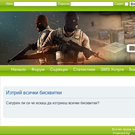
Име:
Парола:
Скрит
Начало
Форум
Сървъри
Статистики
SMS Услуги
Ба
Изтрий всички бисквитки
Сигурен ли си че искаш да изтриеш всички бисквитки?
Всички права 
Powered by
ph
Начало форум