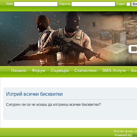
Име:
Парола:
Скрит
Начало
Форум
Сървъри
Статистики
SMS Услуги
Ба
Изтрий всички бисквитки
Сигурен ли си че искаш да изтриеш всички бисквитки?
Всички права 
Powered by
ph
Начало форум