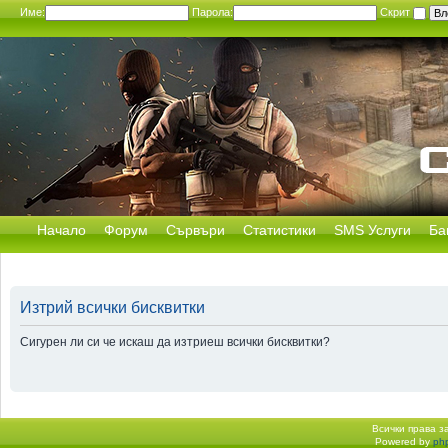
Име:
Парола:
Скрит
Начало
Форум
Сървъри
Статистики
SMS Услуги
Ба
Изтрий всички бисквитки
Сигурен ли си че искаш да изтриеш всички бисквитки?
Всички права 
Powered by
ph
Начало форум