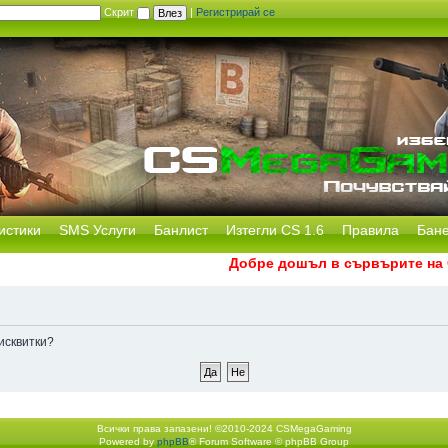
Скрит
|
Регистрирай се
истики
SMS Услуги
Банлист
Изтегли CS 1.6
Правила
Бан
Добре дошъл в сървърите на CS
исквитки?
Всички права запазени! ©2010-2024 CSMegaGaming
Powered by
phpBB
® Forum Software © phpBB Group
Екип
•
Изтрий всички бискв