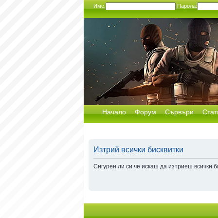
Име:
Парола:
Начало
Форум
Сървъри
Стат
Изтрий всички бисквитки
Сигурен ли си че искаш да изтриеш всички б
Начало форум