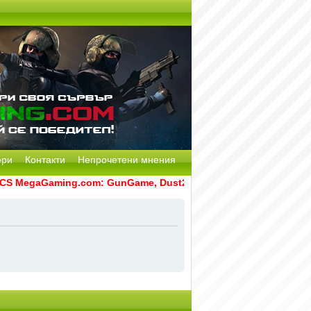
ери
Контакти
Непрочетени мнения
 MegaGaming.com: GunGame, Dust2, CS:GO Remake [Multi-Mod]
итки
• Часовете са според зоната UTC + 2 часа [
DST
]