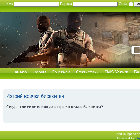
Име:
Парола:
Скрит
Начало
Форум
Сървъри
Статистики
SMS Услуги
Ба
Изтрий всички бисквитки
Сигурен ли си че искаш да изтриеш всички бисквитки?
Всички права 
Powered by
ph
Начало форум