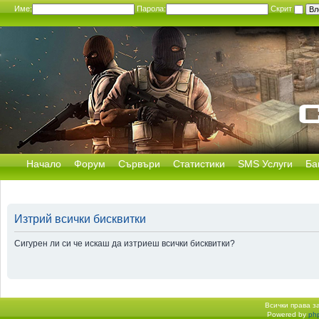
Име:
Парола:
Скрит
Начало
Форум
Сървъри
Статистики
SMS Услуги
Ба
Изтрий всички бисквитки
Сигурен ли си че искаш да изтриеш всички бисквитки?
Всички права 
Powered by
ph
Начало форум