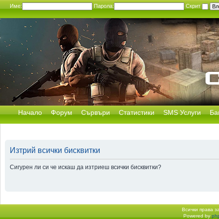
Име:
Парола:
Скрит
Начало
Форум
Сървъри
Статистики
SMS Услуги
Ба
Изтрий всички бисквитки
Сигурен ли си че искаш да изтриеш всички бисквитки?
Всички права 
Powered by
ph
Начало форум